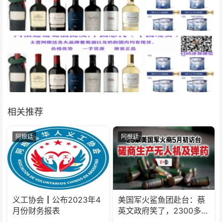
相关推荐
阿根廷
阿根廷
义工协会┃公布2023年4
美国军火鲨鱼团赴台：蔡
月份财务报表
英文政府笑了，2300多万
台胞怒了