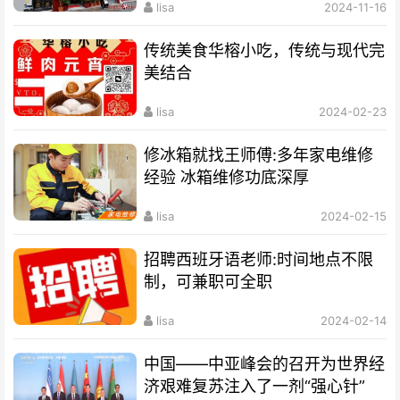
lisa
2024-11-16
传统美食华榕小吃，传统与现代完
美结合
lisa
2024-02-23
修冰箱就找王师傅:多年家电维修
经验 冰箱维修功底深厚
lisa
2024-02-15
招聘西班牙语老师:时间地点不限
制，可兼职可全职
lisa
2024-02-14
中国——中亚峰会的召开为世界经
济艰难复苏注入了一剂“强心针”