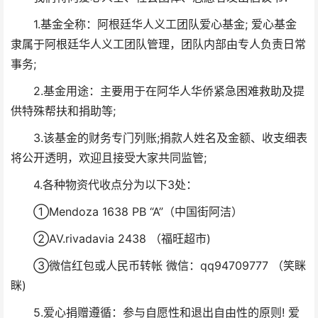
1.基金全称：阿根廷华人义工团队爱心基金; 爱心基金
隶属于阿根廷华人义工团队管理，团队内部由专人负责日常
事务;
2.基金用途：主要用于在阿华人华侨紧急困难救助及提
供特殊帮扶和捐助等;
3.该基金的财务专门列账;捐款人姓名及金额、收支细表
将公开透明，欢迎且接受大家共同监管;
4.各种物资代收点分为以下3处：
①Mendoza 1638 PB “A”（中国街阿洁）
②AV.rivadavia 2438 （福旺超市)
③微信红包或人民币转帐 微信：qq94709777 （笑眯
眯)
5.爱心捐赠遵循：参与自愿性和退出自由性的原则! 爱