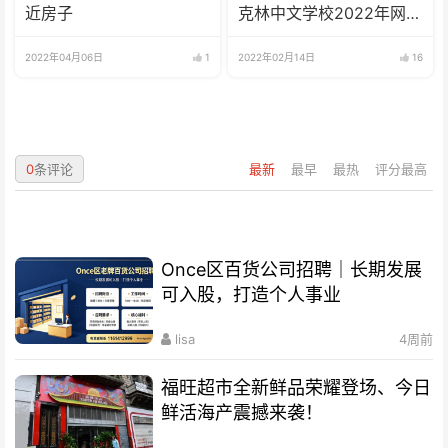
近房子
克林中文学校2022年网校
招生啦
2022年04月06日
1
2022年02月14日
16
0
条评论
最新
最早
最热
评分最高
Once区百货公司招聘｜长期发展
可入股，打造个人事业
lisa
4周前
福旺超市全新鲜品荣耀登场、今日
鲜活海产震撼来袭！