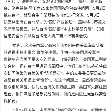
（AIT）、通用原子、“2049计划研究所”、雷神、美台商
会、洛克希德·马丁等25家美国国防承包商将组团于5月2日
抵达台湾，就联合生产武器装备事宜进行洽谈。5月3日，
该团将出席在台北举办的“国防产业论坛”，届时将与蔡英文
政府高层见面，并与台湾“国防部”“中山科学研究院”、知名
信息安全公司以及台湾无人机厂商举行商务会议。
据称，这次美国军火商窜台代表团是由美军海军陆战
队退役中将史蒂文·鲁德尔率领。作为一名美国退役军官，
鲁德尔充当美国军火商的代表，自然是服务于美国军工利益
复合体。但在台湾民进党当局眼中，他们正好可以趁机将此
次访问渲染为台美关系“坚若磐石”，有的立委委员更是鼓吹
这是台美关系迈上“新台阶”。在这个问题上，显然台湾岛内
民众更加清醒，认为在台海关系紧绷之际，美国军火商组团
赴台，他们满脑子是想发战争财，目的是向民进党当局索要
保护费。
4月27日下午，中国国防部举行例行记者会，新闻发言