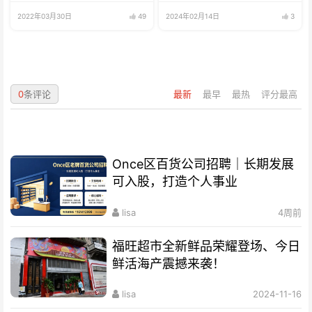
鱼、海鲜
兼职可全职
2022年03月30日
49
2024年02月14日
3
0
条评论
最新
最早
最热
评分最高
Once区百货公司招聘｜长期发展
可入股，打造个人事业
lisa
4周前
福旺超市全新鲜品荣耀登场、今日
鲜活海产震撼来袭！
lisa
2024-11-16