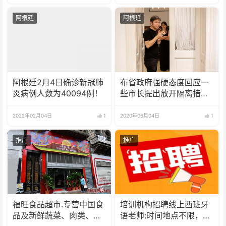
阿根廷
阿根廷
阿根廷2月4日确诊新冠肺
布省政府强硬态度回应一
炎病例人数为40094例！
些市长提出放开隔离措施
的要求
2022年02月04日
1
2020年06月04日
1
推广
推广
福旺食品超市.专营中国食
培训机构招聘线上西班牙
品及新鲜蔬菜、肉类、
语老师:时间地点不限，可