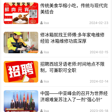
传统美食华榕小吃，传统与现代完
美结合
lisa
2024-02-23
修冰箱就找王师傅:多年家电维修
经验 冰箱维修功底深厚
lisa
2024-02-15
招聘西班牙语老师:时间地点不限
制，可兼职可全职
lisa
2024-02-14
中国——中亚峰会的召开为世界经
济艰难复苏注入了一剂“强心针”
lisa
2023-05-18