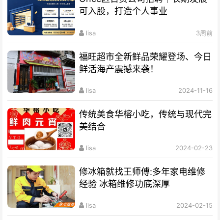
可入股，打造个人事业
lisa
3周前
福旺超市全新鲜品荣耀登场、今日
鲜活海产震撼来袭！
lisa
2024-11-16
传统美食华榕小吃，传统与现代完
美结合
lisa
2024-02-23
修冰箱就找王师傅:多年家电维修
经验 冰箱维修功底深厚
lisa
2024-02-15