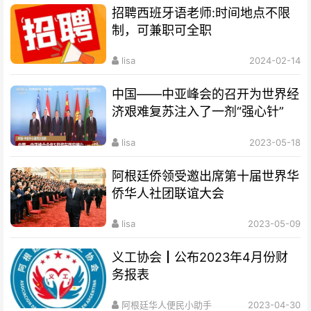
招聘西班牙语老师:时间地点不限
制，可兼职可全职
lisa
2024-02-14
中国——中亚峰会的召开为世界经
济艰难复苏注入了一剂“强心针”
lisa
2023-05-18
阿根廷侨领受邀出席第十届世界华
侨华人社团联谊大会
lisa
2023-05-09
义工协会┃公布2023年4月份财
务报表
阿根廷华人便民小助手
2023-04-30