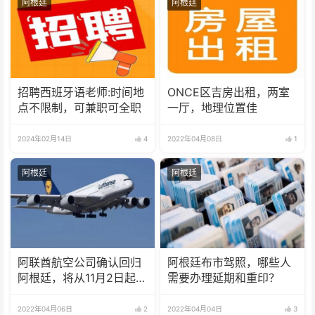
阿根廷
阿根廷
招聘西班牙语老师:时间地
ONCE区吉房出租，两室
点不限制，可兼职可全职
一厅，地理位置佳
2024年02月14日
4
2022年04月08日
1
阿根廷
阿根廷
阿联酋航空公司确认回归
阿根廷布市驾照，哪些人
阿根廷，将从11月2日起恢
需要办理延期和重印？
复运营
2022年04月06日
2
2022年04月04日
3