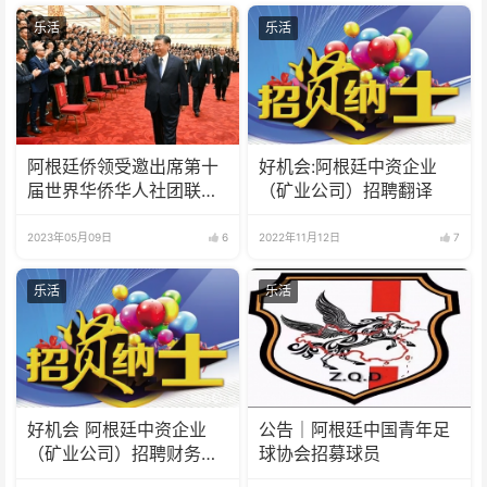
乐活
乐活
阿根廷侨领受邀出席第十
好机会:阿根廷中资企业
届世界华侨华人社团联谊
（矿业公司）招聘翻译
大会
2023年05月09日
6
2022年11月12日
7
乐活
乐活
好机会 阿根廷中资企业
公告｜阿根廷中国青年足
（矿业公司）招聘财务人
球协会招募球员
员