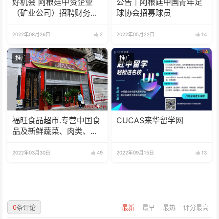
好机会 阿根廷中资企业
公告｜阿根廷中国青年足
（矿业公司）招聘财务人
球协会招募球员
员
2022年08月26日
2
2022年05月22日
14
推广
推广
福旺食品超市.专营中国食
CUCAS来华留学网
品及新鲜蔬菜、肉类、
鱼、海鲜
2022年03月30日
49
2022年09月15日
13
0
条评论
最新
最早
最热
评分最高