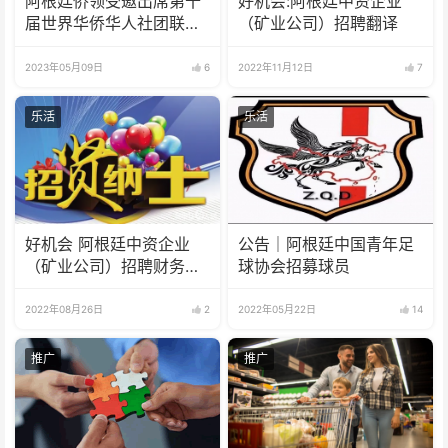
阿根廷侨领受邀出席第十
好机会:阿根廷中资企业
届世界华侨华人社团联谊
（矿业公司）招聘翻译
大会
2023年05月09日
6
2022年11月12日
7
乐活
乐活
好机会 阿根廷中资企业
公告｜阿根廷中国青年足
（矿业公司）招聘财务人
球协会招募球员
员
2022年08月26日
2
2022年05月22日
14
推广
推广