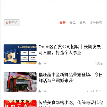
0
条评论
最新
最早
最热
评分最高
Once区百货公司招聘｜长期发展
可入股，打造个人事业
lisa
3周前
福旺超市全新鲜品荣耀登场、今日
鲜活海产震撼来袭！
lisa
2024-11-16
传统美食华榕小吃，传统与现代完