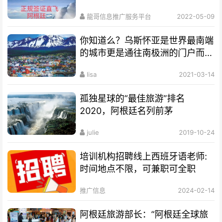
龍哥信息推广服务平台
2022-05-09
你知道么？乌斯怀亚是世界最南端
的城市更是通往南极洲的门户而驰
名世界
lisa
2021-03-14
孤独星球的“最佳旅游”排名
2020，阿根廷名列前茅
julie
2019-10-24
培训机构招聘线上西班牙语老师:
时间地点不限，可兼职可全职
推广信息
2024-02-14
阿根廷旅游部长：“阿根廷全球旅