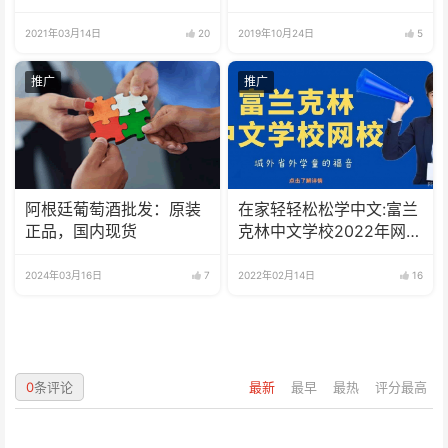
南极洲的门户而驰名世界
2021年03月14日
20
2019年10月24日
5
推广
推广
阿根廷葡萄酒批发：原装
在家轻轻松松学中文:富兰
正品，国内现货
克林中文学校2022年网校
招生啦
2024年03月16日
7
2022年02月14日
16
0
条评论
最新
最早
最热
评分最高