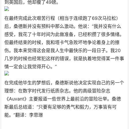
到英国后，他却瘦了49磅。
在最终完成此次艰苦行程（相当于连续跑了69次马拉松）
后，桑德斯并没有预料中那么激动。他说：“我并没有什么
感受，我花了十年时间为此做准备，已经积攒了很多情绪。
但最终结束的时候，我和塔卡气急败坏地争论着身上的擦
伤。我本来觉得这会是我人生中最快乐的一段日子。我20
几岁的时候也经常犯这样的错误，就是执着地觉得某一件事
情一定会让我觉得开心。”
在完成他毕生的梦想后，桑德斯说他决定实现自己的另一个
理想：在数字时代发行纸质杂志。他的高级冒险杂志
《Auvant》主要报道一些世界上最前沿的冒险壮举。桑德
斯最后总结道：“只要有足够的勇气和毅力，万事皆有可
能。”翻译：李思璟