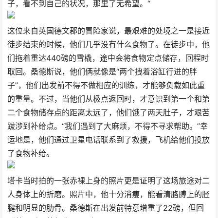
子，看不到自己的状况，那里了无希望。“
这位来自英国德文郡的冒险家说，最艰难的处境之一是接近
徒步结束的时候，他们几乎没有什么食物了。在徒步中，他
们拖着重达440磅的雪橇，途中会将食物定点储存，回程时
取回。桑德斯说，他们俩就像是“两个拽着浴缸行进的胖
子”，他们出发前不得不做相应的训练，才能够负载如此重
的重量。不过，当他们从极点返回时，才意识到第一个和第
二个食物储存点的距离太远了，他们饿了两天肚子，才艰苦
跋涉到补给点。“我们遇到了大麻烦，不得不寻求帮助。”幸
运地是，他们通过卫星电话联系到了救援，飞机给他们投放
了食物补给。
塔卡当时拍的一张赤裸上身的照片更是证明了这场旅途对二
人身体上的折磨。照片中，他十分消瘦，能看清胳膊上的胫
腱和明显的肋骨。桑德斯在出发前特意增重了22磅，但回