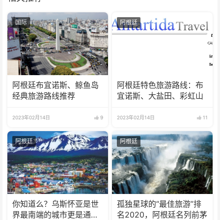
国际
阿根廷
阿根廷布宜诺斯、鲸鱼岛
阿根廷特色旅游路线：布
经典旅游路线推荐
宜诺斯、大盐田、彩虹山
2023年02月14日
9
2023年02月14日
11
阿根廷
阿根廷
你知道么？乌斯怀亚是世
孤独星球的“最佳旅游”排
界最南端的城市更是通往
名2020，阿根廷名列前茅