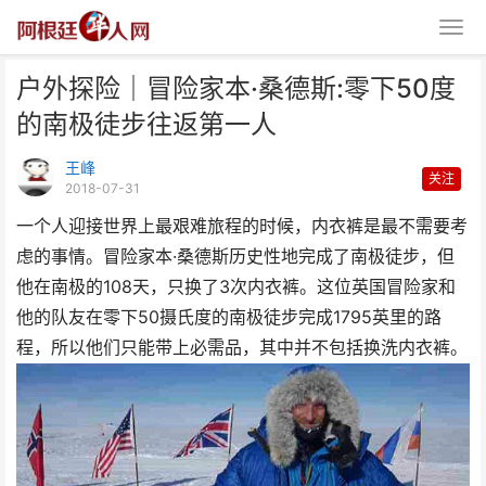
户外探险｜冒险家本·桑德斯:零下50度
的南极徒步往返第一人
王峰
关注
2018-07-31
一个人迎接世界上最艰难旅程的时候，内衣裤是最不需要考
户外探险｜冒险家本·桑德斯:零下
虑的事情。冒险家本·桑德斯历史性地完成了南极徒步，但
50度的南极徒步往返
他在南极的108天，只换了3次内衣裤。这位英国冒险家和
他的队友在零下50摄氏度的南极徒步完成1795英里的路
程，所以他们只能带上必需品，其中并不包括换洗内衣裤。