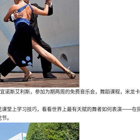
布宜诺斯艾利斯，参加为期两周的免费音乐会，舞蹈课程，米龙
。
戈课堂上学习技巧，看看世界上最有天赋的舞者如何表演——在
戈节。