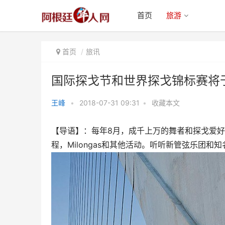
首页
旅游
首页
旅讯
国际探戈节和世界探戈锦标赛将
王峰
•
2018-07-31 09:31
•
收藏本文
国际探戈节和世界探戈锦标赛将于
【导语】：每年8月，成千上万的舞者和探戈爱
8月在布宜诺斯艾利斯举
程，Milongas和其他活动。听听新管弦乐团和知