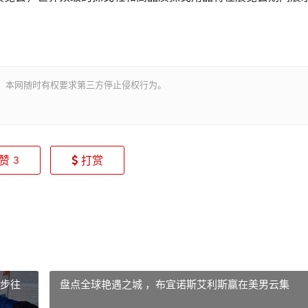
。本网随时有权要求第三方停止侵权行为。
赞
打赏
3
徒步往
盘点全球艳遇之城 ，布宜诺斯艾利斯赢在美男云集