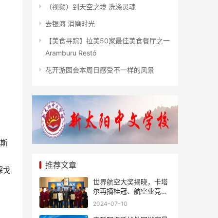
（视频）到天空之境 洗涤灵魂
去银海 消磨时光
【美食寻踪】拉美50家最佳美食餐厅之一
Aramburu Restó
花开游园会本周日感受不一样的风景
卡斯
推荐文章
探戈
世界航空大奖揭晓，卡塔
尔再摘桂冠、航空业竞争
风起云涌
2024-07-10