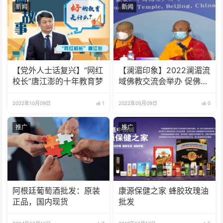
新闻
新闻
【党外人士话复兴】“网红
【澜湄印象】2022澜湄流
校长”唐江澎的十年教育梦
域佛教交流会举办 促佛教
界合作交流
2022年10月09日
1
2022年05月09日
0
推广
推广
阿根廷葡萄酒批发：原装
康源保健之家 蜂胶玫瑰油
正品，国内现货
批发