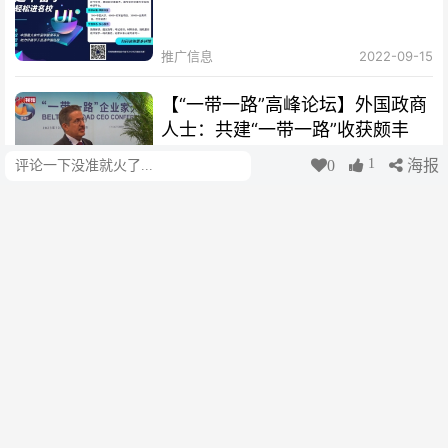
推广信息
2022-09-15
【“一带一路”高峰论坛】外国政商
人士：共建“一带一路”收获颇丰
1
0
海报
评论
cui
2023-10-19
【绘梦丝路｜扬帆篇】海丝绵延，
聆听时代涛声
cui
2023-10-12
【“一带一路”10周年·故事】俄罗
斯“老外”爱上太极拳：中国越来越
开放 很多人想来学习
cui
2023-10-12