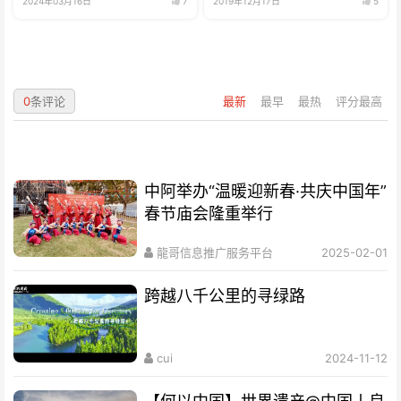
2024年03月16日
7
2019年12月17日
5
0
条评论
最新
最早
最热
评分最高
中阿举办“温暖迎新春·共庆中国年”
春节庙会隆重举行
龍哥信息推广服务平台
2025-02-01
跨越八千公里的寻绿路
cui
2024-11-12