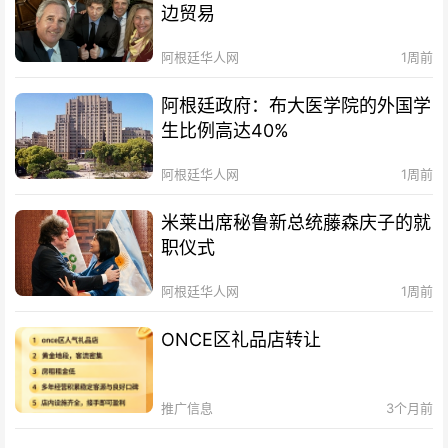
边贸易
阿根廷华人网
1周前
阿根廷政府：布大医学院的外国学
生比例高达40%
阿根廷华人网
1周前
米莱出席秘鲁新总统藤森庆子的就
职仪式
阿根廷华人网
1周前
ONCE区礼品店转让
推广信息
3个月前