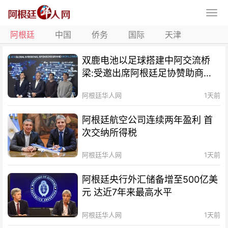
阿根廷
中国
侨务
国际
天津
双鹿电池以足球搭建中阿交流桥
梁:受邀出席阿根廷足协赞助商招
待会！
阿根廷华人网
1天前
阿根廷航空公司连续两年盈利 首
次交纳所得税
阿根廷华人网
1天前
阿根廷央行外汇储备增至500亿美
元 达近7年来最高水平
阿根廷华人网
1天前