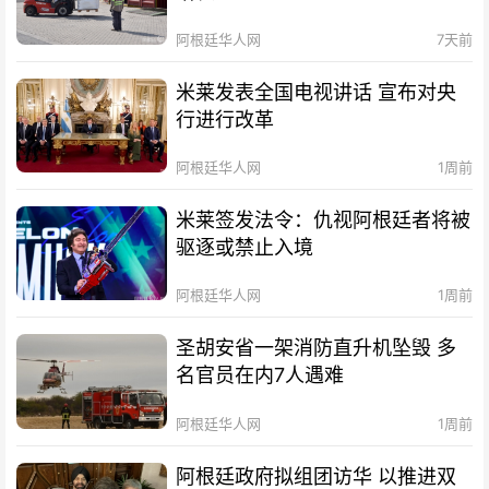
阿根廷华人网
7天前
米莱发表全国电视讲话 宣布对央
行进行改革
阿根廷华人网
1周前
米莱签发法令：仇视阿根廷者将被
驱逐或禁止入境
阿根廷华人网
1周前
圣胡安省一架消防直升机坠毁 多
名官员在内7人遇难
阿根廷华人网
1周前
阿根廷政府拟组团访华 以推进双