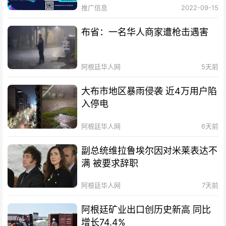
推广信息
2022-09-15
布省：一名华人商家遭枪击遇害
阿根廷华人网
5天前
大布市地区暴雨侵袭 近4万用户陷
入停电
阿根廷华人网
6天前
副总统维拉鲁埃尔因对米莱表达不
满 被要求辞职
阿根廷华人网
7天前
阿根廷矿业出口创历史新高 同比
增长74.4%