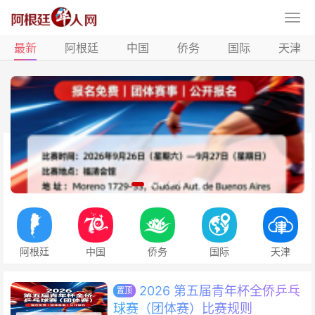
最新
阿根廷
中国
侨务
国际
天津
阿根廷
中国
侨务
国际
天津
2026 第五届青年杯全侨乒乓
置顶
球赛（团体赛）比赛规则