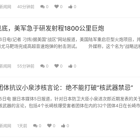
新闻网
40分钟前
0
0
0
底，美军急于研发射程1800公里巨炮
电(记者 刁炜)据美国“战区”网站报道，美国陆军重启巨型火炮项目，
州尤马靶场完成高超音速炮弹的射击测试。 外媒称，这个名为“战略远
器项目，...
新闻网
55分钟前
0
0
0
团体抗议小泉涉核言论：绝不能打破“核武器禁忌”
日电 据日本媒体5日报道，针对日本防卫大臣小泉进次郎近期发表的关于
核武器的言论，包括4个长崎核爆受害者团体在内的32个团体4日在长崎
抗议声明。图片...
新闻网
1天前
0
0
0