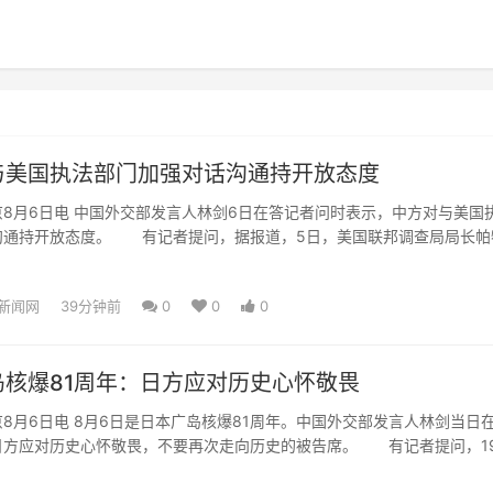
与美国执法部门加强对话沟通持开放态度
月6日电 中国外交部发言人林剑6日在答记者问时表示，中方对与美国
沟通持开放态度。 有记者提问，据报道，5日，美国联邦调查局局长帕
合作打击跨国犯罪，此...
新闻网
39分钟前
0
0
0
岛核爆81周年：日方应对历史心怀敬畏
月6日电 8月6日是日本广岛核爆81周年。中国外交部发言人林剑当日
日方应对历史心怀敬畏，不要再次走向历史的被告席。 有记者提问，19
在日本广岛上...