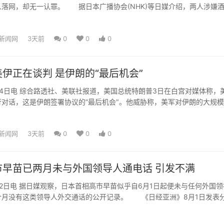
人落网，却无一认罪。 据日本广播协会(NHK)等日媒介绍，两人涉嫌
亵，被捕时...
新闻网
3天前
0
0
0
伊正在谈判 是伊朗的“最后机会”
日电 综合路透社、美联社报道，美国总统特朗普3日在白宫对媒体称，
对话，这是伊朗签署协议的“最后机会"。他威胁称，美军对伊朗的大规
在采取“斩首”行...
新闻网
3天前
0
0
0
市早苗已两月未与外国领导人通电话 引发不满
日电 据日媒观察，日本首相高市早苗似乎自6月1日起便未与任何外国领
个月没有这类领导人外交通话的公开记录。 《日经亚洲》8月1日发表
曾有人提议安排高市...