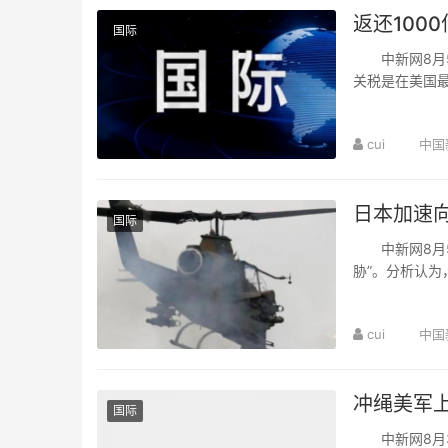
返还100
国际
中新网8月5日
关税是在美国
当地时间4日向
cui
中国
日本加速
国际
中新网8月5日
胁”。分析认
向“军事国家”转
cui
中国
冲绳美军上
国际
中新网8月3日