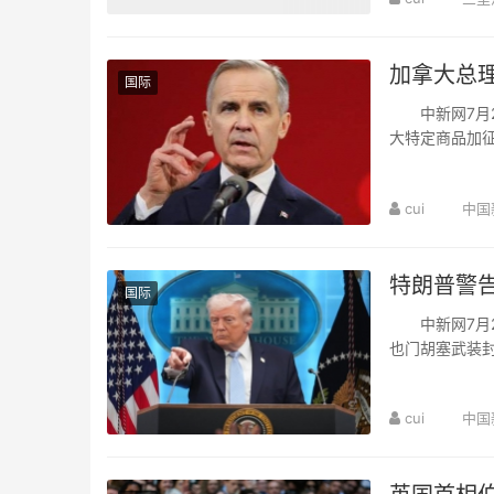
加拿大总
国际
中新网7月2
大特定商品加
示，他已与美国
cui
中国
特朗普警
国际
中新网7月2
也门胡塞武装
奥恩时，谈及胡
cui
中国