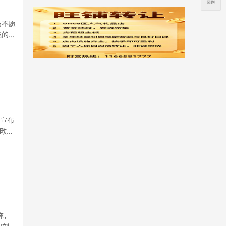
仍不愿
成的不
宣布
。欧盟
称，