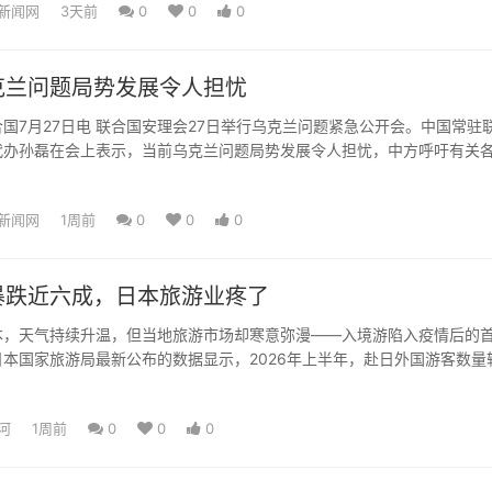
新闻网
3天前
0
0
0
克兰问题局势发展令人担忧
7月27日电 联合国安理会27日举行乌克兰问题紧急公开会。中国常驻
代办孙磊在会上表示，当前乌克兰问题局势发展令人担忧，中方呼吁有关
的危险趋势。 孙...
新闻网
1周前
0
0
0
暴跌近六成，日本旅游业疼了
天气持续升温，但当地旅游市场却寒意弥漫——入境游陷入疫情后的
本国家旅游局最新公布的数据显示，2026年上半年，赴日外国游客数量
，为疫情后首次下跌。...
河
1周前
0
0
0