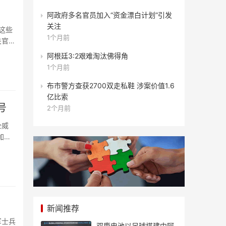
阿政府多名官员加入“资金漂白计划”引发
关注
这些
1个月前
关官员
阿根廷3:2艰难淘汰佛得角
1个月前
布市警方查获2700双走私鞋 涉案价值1.6
亿比索
号
2个月前
全威
加速
新闻推荐
军士兵
双鹿电池以足球搭建中阿