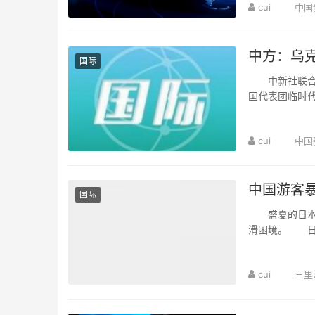
cui
中国
中方：乌
国际
中新社联合国
国代表团临时
快扭转冲突升级
cui
中国
中国游客
国际
盛夏的日本，
滑困境。 日
年同期下降2%
cui
三里