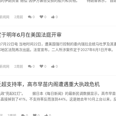
制的伊朗资金“赔偿”因伊方袭击受损的船只和货物。 特朗普表示，“自
物或相关事物造成...
新闻网
2周前
0
0
0
定于明年6月在美国法庭开审
月22日电 当地时间22日，遭美国强行控制的委内瑞拉总统马杜罗及其
邦地区法院再次出庭。法官宣布，二人所涉案件定于2027年6月1日开
马杜罗夫妇的律...
新闻网
2周前
0
0
0
反超支持率，高市早苗内阁遭遇重大执政危机
“亮起红灯”。 据日本《每日新闻》的最新民调数据显示，高市早苗
%直接掉到了41%，不支持率反而涨到44%，这是她去年10月上台以来，
持率。日本共同...
河
2周前
0
0
0