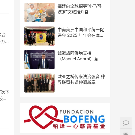
福建向全球招募“小马可·
波罗”文旅推介官
中南美洲中国和平统一促
联合
进会 2025 年年会在库拉
索圆满举行，共绘反“独”
各方尽
促统宏伟蓝图
诚邀旅阿侨胞支持
（Manuel Adorni）竞选
布市议员
欧亚之桥传来法治强音 律
界联盟共谱仲调新章
首次下
较去