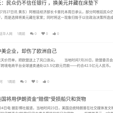
长：民众仍不信任银行 ，换美元并藏在床垫下
7月27日讯 黄东）阿根廷经济部长卡普托本周日承认，部分阿根廷民众
行，而是选择将美元藏在家里；同时将这一现象归咎于以往政治决策所造
地媒体采访时，卡普...
廷华人网
1周前
0
0
0
中美企业，却伤了欧洲自己
价罚单，把欧盟送上了风口浪尖。 当地时间7月20日，欧盟委员会
跨境电商平台全球速卖通处以5.5亿欧元罚款——约合42.5亿元人民币
全球速卖通违反...
河
1周前
0
0
0
国将用伊朗资金“赔偿”受损船只和货物
4日电 据彭博社报道，当地时间23日，美国总统特朗普在社交媒体发文