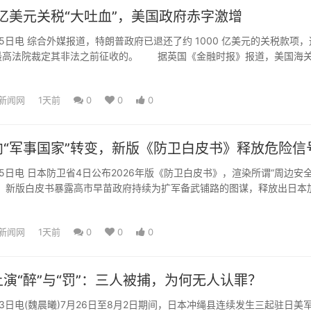
0亿美元关税“大吐血”，美国政府赤字激增
电 综合外媒报道，特朗普政府已退还了约 1000 亿美元的关税款项，
最高法院裁定其非法之前征收的。 据英国《金融时报》报道，美国海
美国国际贸易法...
新闻网
1天前
0
0
0
向“军事国家”转变，新版《防卫白皮书》释放危险信
电 日本防卫省4日公布2026年版《防卫白皮书》，渲染所谓“周边安
为，新版白皮书暴露高市早苗政府持续为扩军备武铺路的图谋，释放出日本
变的危险信号。...
新闻网
1天前
0
0
0
演“醉”与“罚”：三人被捕，为何无人认罪？
电(魏晨曦)7月26日至8月2日期间，日本冲绳县连续发生三起驻日美