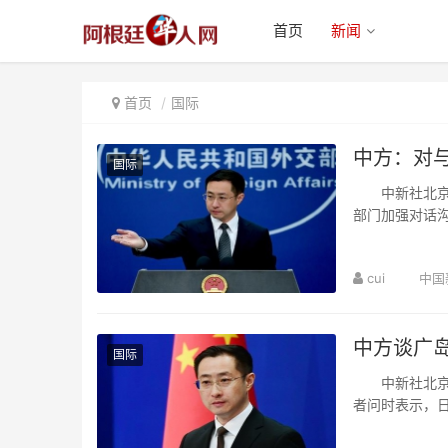
首页
新闻
首页
国际
中方：对
国际
中新社北京8
部门加强对话
称，希望同中俄
cui
中国
中方谈广
国际
中新社北京8
者问时表示，
年8月6日，美国