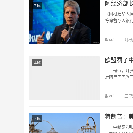
阿经济部
国际
（阿根廷华人网
将储蓄存入银
信任。在接受当
cui
阿根
欧盟罚了
国际
最近，几张天
对阿里巴巴旗下
给出的理由是，
cui
三里
特朗普：美
国际
中新网7月2