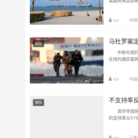
美国将用其控
起针对船舶、货
cui
中国
马杜罗案
国际
中新社纽约7
在纽约南区联
据美联社报道，
cui
中国
不支持率
国际
高市早苗执政
的支持率从51
率第一次超过支
cui
三里