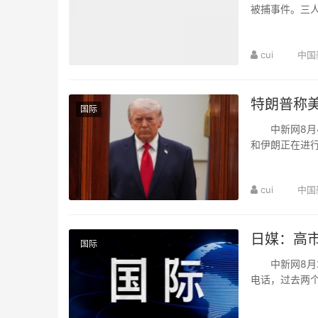
被捕事件。三
一人涉嫌公然猥
cui
中国
特朗普称美
国际
中新网8月4
和伊朗正在进行
计划仍然存在，但
cui
中国
日媒：高
国际
中新网8月2
电话，过去两
报道指，7月初