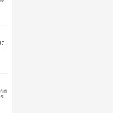
即刻
妻子
审。
内阁
反对