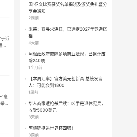
国”征文比赛获奖名单揭晓及颁奖典礼暨分
享会通知
2周前
米莱：将寻求连任，已选定2027年竞选搭
档
并于近
4天前
程火
阿根廷政府废除多项商业法规，已累计废
除240项
1个月前
【本周汇率】官方美元创新高 总统发言
人：可能会到1800
1周前
“毫
华人商家遭枪杀后续：凶手是退休宪兵，
市举行
收受5000美元
3天前
阿根廷挺进世界杯四强！
3周前