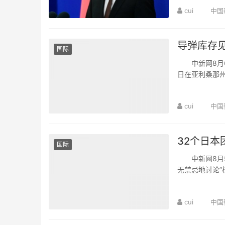
cui
中国
导弹库存见
国际
中新网8月6日
日在亚利桑那
炮”(SLRC)的武
cui
中国
32个日本
国际
中新网8月5
无禁忌地讨论”
记者会，发表了
cui
中国