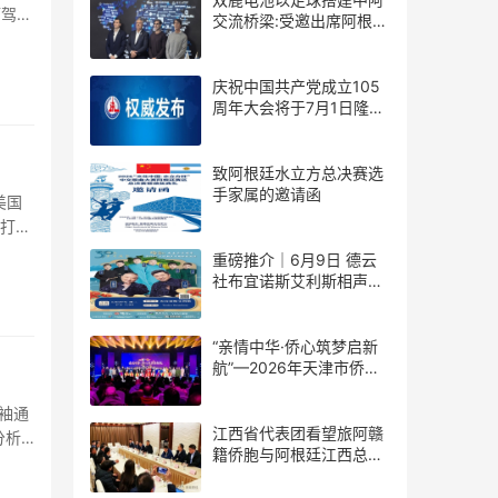
酒驾，
交流桥梁:受邀出席阿根廷
足协赞助商招待会！
庆祝中国共产党成立105
周年大会将于7月1日隆重
举行
致阿根廷水立方总决赛选
手家属的邀请函
美国
模打击
重磅推介｜6月9日 德云
社布宜诺斯艾利斯相声专
场！国风曲艺邂逅南美风
情，多元文化狂欢全城集
结！
“亲情中华·侨心筑梦启新
航”—2026年天津市侨界
新春联谊活动成功举办
袖通
江西省代表团看望旅阿赣
分析
籍侨胞与阿根廷江西总商
会座谈