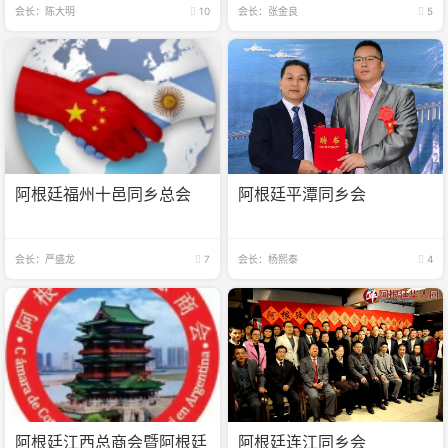
会长：陈大明
10
会长：张金良
5
阿根廷福州十邑同乡总会
阿根廷平潭同乡会
会长：严盛龙
7
会长：杨熙泰
4
阿根廷江西总商会暨阿根廷
阿根廷连江同乡会