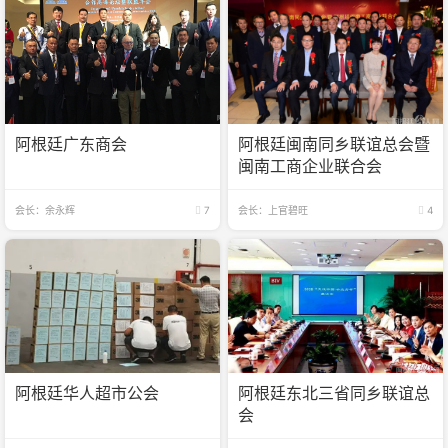
阿根廷广东商会
阿根廷闽南同乡联谊总会暨
闽南工商企业联合会
会长：余永辉
7
会长：上官碧旺
4
阿根廷华人超市公会
阿根廷东北三省同乡联谊总
会