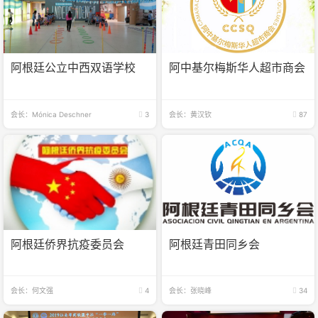
阿根廷公立中西双语学校
阿中基尔梅斯华人超市商会
会长：Mónica Deschner
3
会长：黄汉钦
87
阿根廷侨界抗疫委员会
阿根廷青田同乡会
会长：何文强
4
会长：张晓峰
34