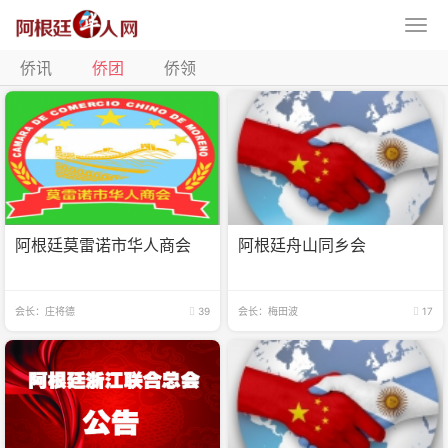
侨讯
侨团
侨领
阿根廷莫雷诺市华人商会
阿根廷舟山同乡会
会长：庄将德
39
会长：梅田波
17