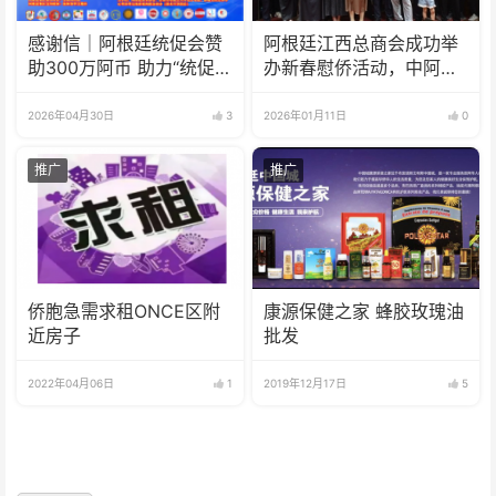
感谢信｜阿根廷统促会赞
阿根廷江西总商会成功举
助300万阿币 助力“统促
办新春慰侨活动，中阿合
杯”水立方中文歌曲大赛圆
作成果丰硕
满举办
2026年04月30日
3
2026年01月11日
0
推广
推广
侨胞急需求租ONCE区附
康源保健之家 蜂胶玫瑰油
近房子
批发
2022年04月06日
1
2019年12月17日
5