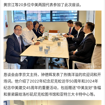
黄宗江等20多位中美两国代表参加了此次座谈。
恳谈会由李京文主持，钟德辉发表了热情洋溢的欢迎词和开
场词。他介绍了2022年纪念尼克松访华50周年和2024年
纪念中美建交45周年的重要活动，包括赠送“中美友好”条幅
和景瓷匾给洛杉矶尼克松图书馆和亚特兰大卡特中心等。