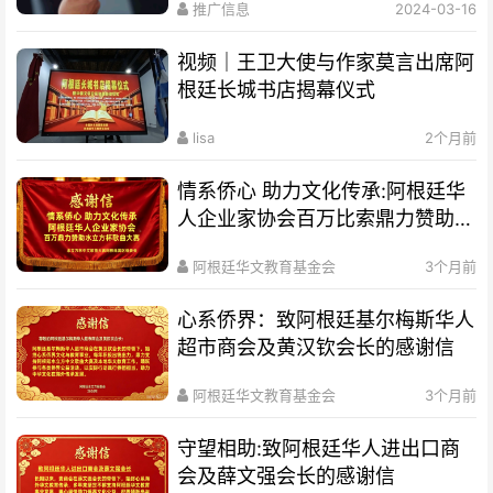
推广信息
2024-03-16
视频｜王卫大使与作家莫言出席阿
根廷长城书店揭幕仪式
lisa
2个月前
情系侨心 助力文化传承:阿根廷华
人企业家协会百万比索鼎力赞助水
立方杯歌曲大赛
阿根廷华文教育基金会
3个月前
心系侨界​：致阿根廷基尔梅斯华人
超市商会及黄汉钦会长的感谢信
阿根廷华文教育基金会
3个月前
守望相助:致阿根廷华人进出口商
会及薛文强会长的感谢信