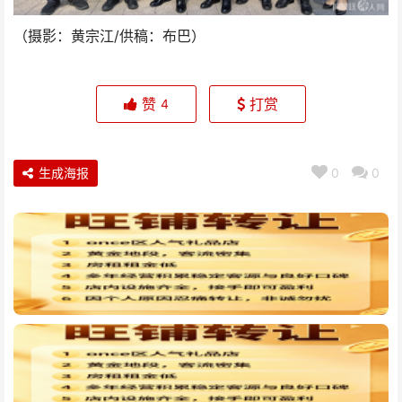
（摄影：黄宗江/供稿：布巴）
赞
打赏
4
生成海报
0
0