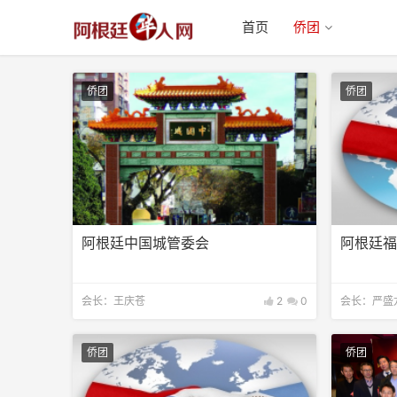
首页
侨团
侨团
侨团
阿根廷中国城管委会
阿根廷
会长：王庆苍
2
0
会长：严盛
侨团
侨团