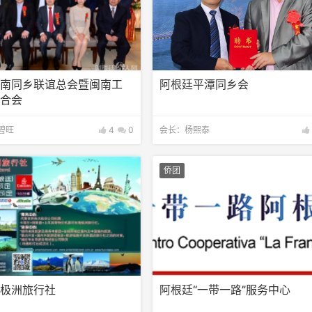
闽南同乡联谊总会暨闽南工
阿根廷平潭同乡会
联合会
碧旺
4
0
会长：杨熙泰
侨团
南极洲旅行社
阿根廷“一带一路”服务中心