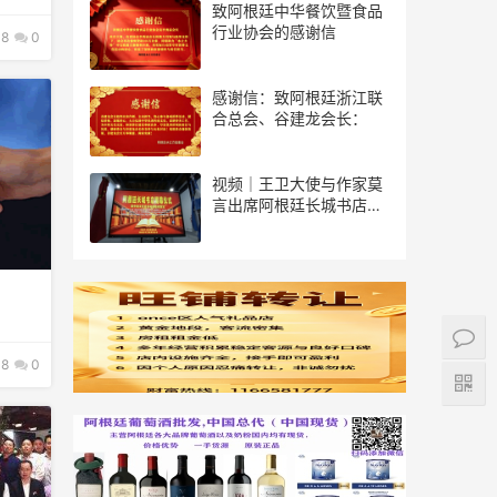
致阿根廷中华餐饮暨食品
行业协会的感谢信
8
0
感谢信：致阿根廷浙江联
合总会、谷建龙会长：
视频｜王卫大使与作家莫
言出席阿根廷长城书店揭
幕仪式
8
0