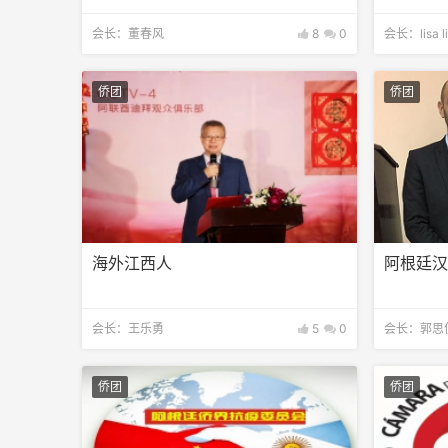
会长：董春风
8
0
会长：lisa l
侨团
侨团
海外江西人
阿根廷
会长：王乐勇
5
0
会长：郭思
侨团
侨团