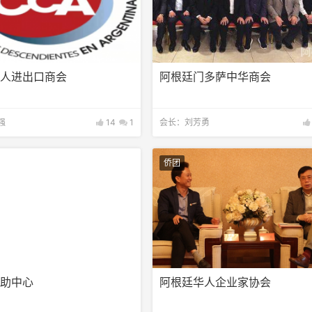
华人进出口商会
阿根廷门多萨中华商会
强
14
1
会长：刘芳勇
侨团
华助中心
阿根廷华人企业家协会