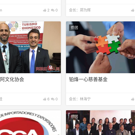
in
2
0
会长：郑为辉
侨团
汉阿文化协会
铂烽一心慈善基金
佳
6
0
会长：林海宁
侨团