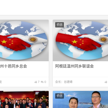
侨团
福州十邑同乡总会
阿根廷温州同乡联谊会
龙
7
0
会长：谷建峰
侨团