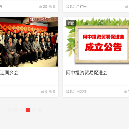
兴
20
0
会长：严祥兴
侨团
连江同乡会
阿中投资贸易促进会
6
0
会长：何文强