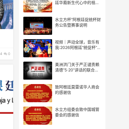
廷华裔新生代心中的祖
(籍)国”征文比赛的通知
水立方杯”阿根廷促统杯财
务公告暨赛事说明
视频｜声动全球，音乐有
我:2026阿根廷“统促杯”水
立方中文歌曲大赛总决赛
4
0
圆满落幕
美洲洪门关于严正谴责赖
清德“5·20”讲话的联合声
明
致阿根廷莫雷诺华人商会
的感谢信
水立方组委会致中国城管
委会的感谢信