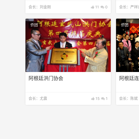
会长：刘金刚
11
0
会长：严祥
侨团
侨团
阿根廷洪门协会
阿根廷
会长：尤震
15
1
会长：陈斌