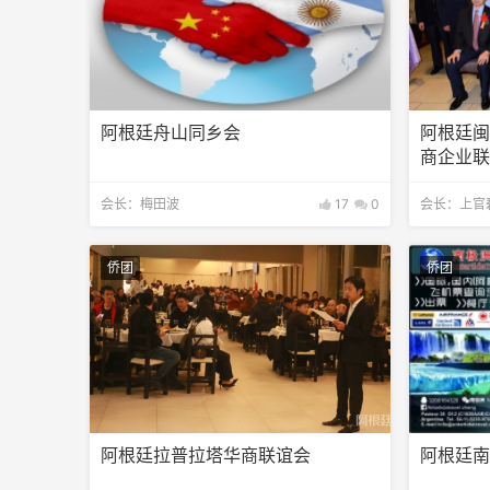
阿根廷舟山同乡会
阿根廷
商企业
会长：梅田波
17
0
会长：上官
侨团
侨团
阿根廷拉普拉塔华商联谊会
阿根廷