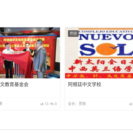
侨团
华文教育基金会
阿根廷中文学校
勇
13
0
会长：贾微