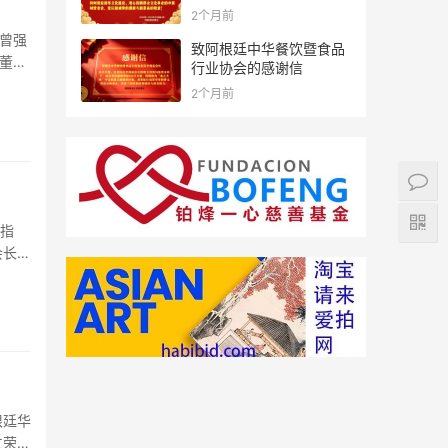
2个月前
 曾强
致阿根廷中华餐饮暨食品
 董春
行业协会的感谢信
2个月前
察指
会长李
根廷华
仁荣任