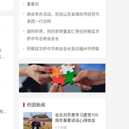
董春风
商会举办活动，欢迎山东省潍坊市经贸代
表团一行访阿
旅阿侨界，热烈恭贺董其仁荣任阿根廷华
侨中华总商会会长
阿根廷华侨中华商会会长到访福州市侨联
2
活
侨团新闻
权要
会长刘芳勇学习建党105
周年重要讲话心得体会
1个月前