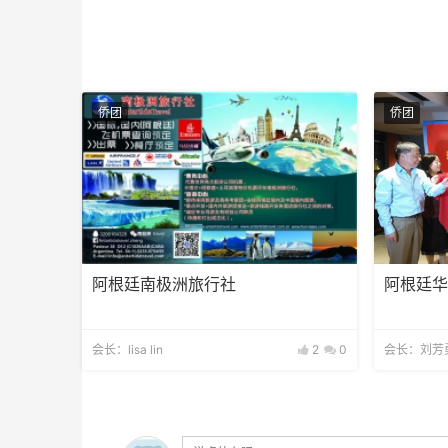
侨团
侨团
阿根廷南极洲旅行社
阿根廷
会长：lisa lin
2
0
会长：刘芳