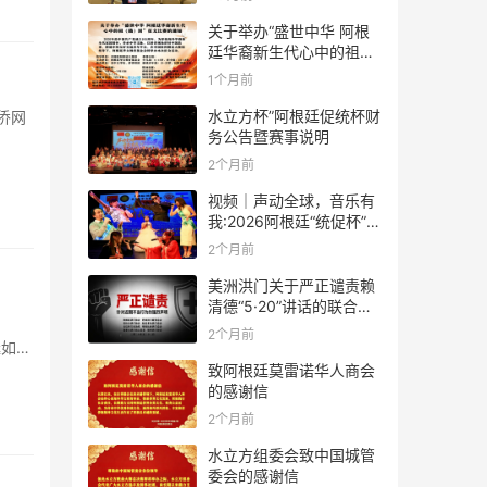
关于举办“盛世中华 阿根
廷华裔新生代心中的祖
(籍)国”征文比赛的通知
1个月前
水立方杯”阿根廷促统杯财
务公告暨赛事说明
2个月前
视频｜声动全球，音乐有
我:2026阿根廷“统促杯”水
立方中文歌曲大赛总决赛
2个月前
圆满落幕
美洲洪门关于严正谴责赖
清德“5·20”讲话的联合声
明
2个月前
延如等
致阿根廷莫雷诺华人商会
的感谢信
2个月前
水立方组委会致中国城管
委会的感谢信