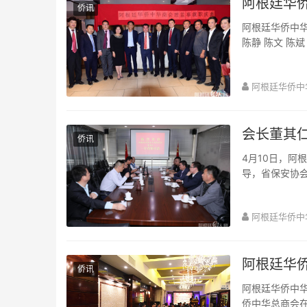
阿根廷华
侨讯
阿根廷华侨中华
陈静 陈文 陈斌
风 郑为...
阿根廷华侨中
会长董其
侨讯
4月10日，阿
导，省保安协
勇先生，副总经
阿根廷华侨中
阿根廷华
侨讯
阿根廷华侨中华
侨中华总商会