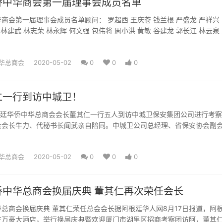
侨中华商会第一届理事会成员名单
商会第一届理事会成员名单顾问： 罗超西 王庆苍 钱兰根 严盛龙 严祥兴
 林建武 林志荣 林永辉 何文强 包伟将 周小洪 黄敏 谷建龙 郭长江 林云泉
华总商会
2020-05-02
0
0
0
仁一行到访中城卫！
根廷华侨中华总商会会长董其仁一行五人到访中城卫保安集团公司进行考
会会长牛力、代秘书长阎武亲自陪同。中城卫公司总经理、省保安协会副
理、技术总监马哲先生热...
华总商会
2020-05-02
0
0
0
侨中华总商会换届庆典 董其仁再次荣任会长
总商会换届庆典 董其仁荣任总会会长据阿根廷华人网8月17日报道，阿
在万豪大酒店，举行换届庆典暨欢迎厦门市湖里区招商考察团访阿，董其