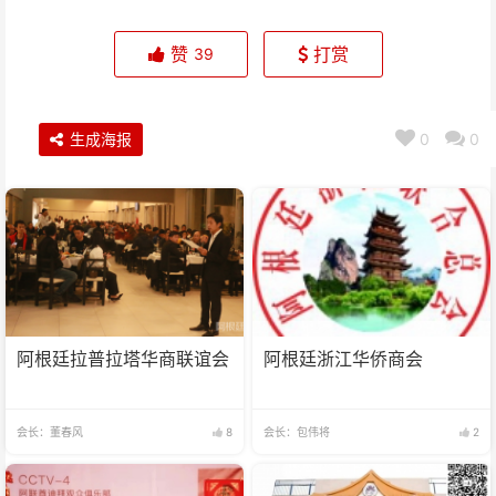
赞
打赏
39
生成海报
0
0
阿根廷拉普拉塔华商联谊会
阿根廷浙江华侨商会
会长：董春风
8
会长：包伟将
2