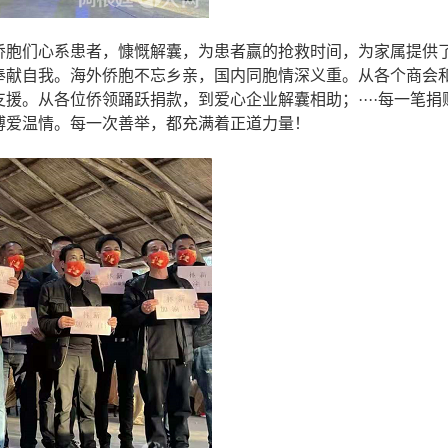
侨胞们心系患者，慷慨解囊，为患者赢的抢救时间，为家属提供
奉献自我
。
海外侨胞不忘乡亲，国内同胞情深义重。从各个商会
支援。从各位侨领踊跃捐款，到爱心企业解囊相助；
····每一笔
博爱温情。每一次善举，都充满着正道力量！