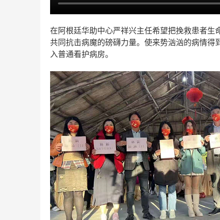
在阿根廷华助中心严祥兴主任希望把挽救患者生
共同抗击病魔的磅礴力量。使来势汹汹的病情得
入普通看护病房。