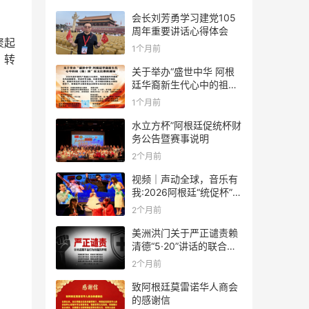
会长刘芳勇学习建党105
周年重要讲话心得体会
聚起
1个月前
，转
关于举办“盛世中华 阿根
廷华裔新生代心中的祖
(籍)国”征文比赛的通知
1个月前
水立方杯”阿根廷促统杯财
务公告暨赛事说明
2个月前
视频｜声动全球，音乐有
我:2026阿根廷“统促杯”水
立方中文歌曲大赛总决赛
2个月前
圆满落幕
美洲洪门关于严正谴责赖
清德“5·20”讲话的联合声
明
2个月前
致阿根廷莫雷诺华人商会
的感谢信