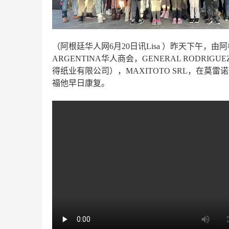
（
阿根廷
华人网
6月20日讯
Lisa
）
昨天下午
，
由阿
ARGENTINA华人商会，GENERAL RODRIGU
得纸业有限公司），MAXITOTO SRL，在
福他早日康复
。