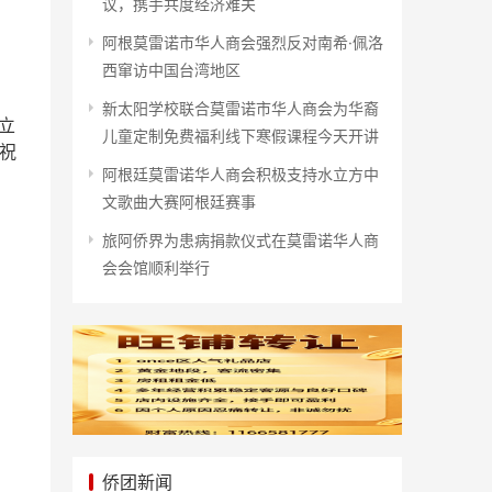
议，携手共度经济难关
阿根莫雷诺市华人商会强烈反对南希·佩洛
西窜访中国台湾地区
S
新太阳学校联合莫雷诺市华人商会为华裔
卡立
儿童定制免费福利线下寒假课程今天开讲
！祝
阿根廷莫雷诺华人商会积极支持水立方中
文歌曲大赛阿根廷赛事
旅阿侨界为患病捐款仪式在莫雷诺华人商
会会馆顺利举行
侨团新闻