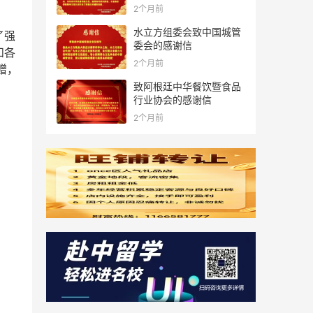
2个月前
水立方组委会致中国城管
了强
委会的感谢信
和各
2个月前
捐赠，
致阿根廷中华餐饮暨食品
行业协会的感谢信
2个月前