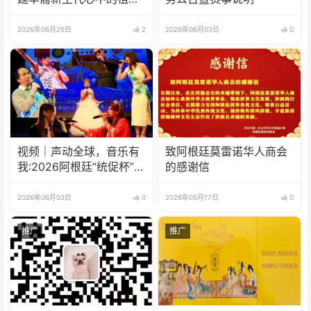
(籍)国”征文比赛的通知
2026年06月29日
2
2026年06月03日
0
视频｜声动全球，音乐有
致阿根廷莫雷诺华人商会
我:2026阿根廷“统促杯”水
的感谢信
立方中文歌曲大赛总决赛
圆满落幕
2026年06月03日
0
2026年05月17日
0
推广
推广