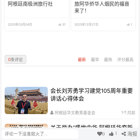
阿根廷南极洲旅行社
旅阿华侨华人烟民的福音
来了！
2020年03月04日
31
2025年12月27日
1
0
条评论
最新
最早
最热
评分最高
会长刘芳勇学习建党105周年重要
讲话心得体会
阿根廷华文教育基金会
1个月前
关于举办“盛世中华 阿根廷华裔新
1
0
海报
评论
生代心中的祖(籍)国”征文比赛的