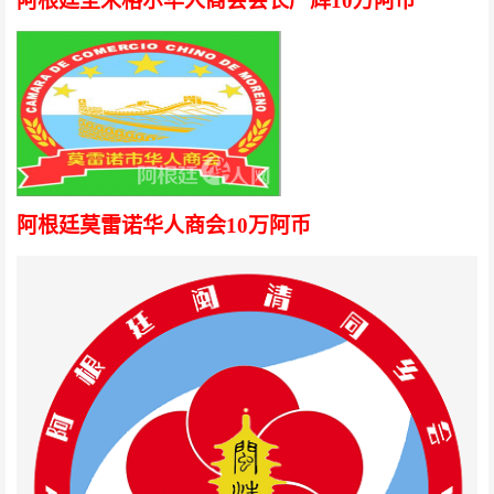
阿根廷圣米格尔华人商会会长严辉
10万阿币
阿根廷莫雷诺华人商会10万阿币