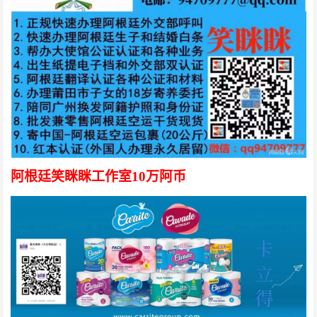
阿根廷笑眯眯工作室10万阿币