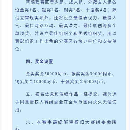
阿根廷赛区青少组、成人组、外籍友人组各
设金奖
1名、银奖2名、铜奖3名、十强奖4名；除
设立常规奖项外，还将设立最佳表现力、最佳人
气、最佳网路互动、最具潜力、最佳原创等多个
单项奖。并设立最佳组织奖和优秀组织奖，用以
表彰组织工作出色的分赛区各协办单位和支持单
位。
四、奖金设置
金奖奖金
50000阿币、银奖奖金30000阿币、
铜奖奖金10000阿币、十强奖奖金5000阿币。
五、报名信息和演唱作品一经提交，视为选
手同意授权大赛组委会在全球范围内永久无偿使
用。
六
、
本赛事最终解释权归大赛组委会所
有。