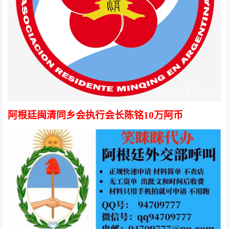
阿根廷闽清同乡会执行会长陈铭10万阿币