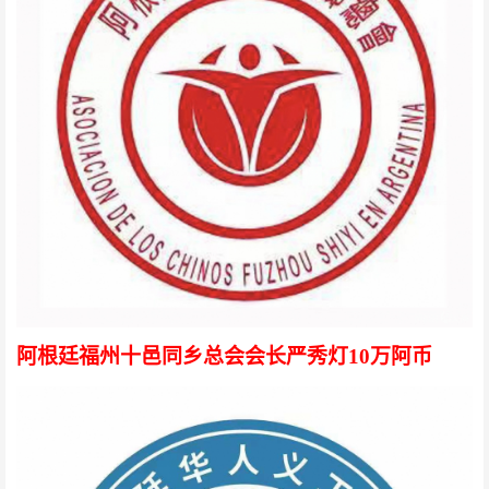
阿根廷福州十邑同乡总会会长严秀灯
10万阿币