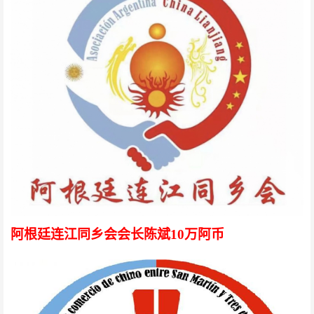
阿根廷连江同乡会会长陈斌
10万阿币