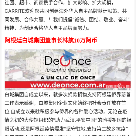
社团、超市、商家携手合作，扩大影响、扩大规模，
CARRITE欢迎您共同创建海外华人自主品牌献计献策、共
同发展、合作共赢、！我们提倡“诚信、团结、敬业、奋斗”
精神，为创建合格华人自主品牌而努力。
阿根廷白城集团董事长林航10万阿币
白城集团
自成立以来，就
多次捐款捐物支持阿根廷侨界慈善
工作表示感谢，白城集团企业文化始终把社会责任放在首
位,自成立以来就积极参与侨界的各种爱心活动，无论在疫
情之初的大使馆组织的”助力武汉
平安中国”的驰援祖国的捐
,
赠活动
还是阿根廷疫情爆发”坚守驻地
支持第二故乡抗疫”
,
,