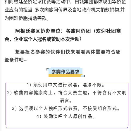
和阿根廷全侨足球比赛等活动中，白城集团都体现出华侨企
业应有的担当
多次向旅阿侨界及当地政府机关捐款捐物
并
,
,
为困难侨胞捐助善款。
阿根廷赛区
协办单位：各旅阿侨团
（欢迎社团商
）
会，企业或个人冠名或赞助本次活动
想要报名参赛的伙伴们快来看看具体需要符合哪
些条件吧~
参赛作品要求
以及制作自己的模板
1) 须使用中文进行演唱，唱法不限。
可以完美对齐背景图和文字
2) 歌曲内容健康向上，符合大赛主题，不得含有不文明
语言。
背景可以设置被包含
3) 选手须以个人独唱形式参赛，不接受组合形式。
工具条上设置固定宽高
4) 鼓励演唱个人原创作品。
固定布局