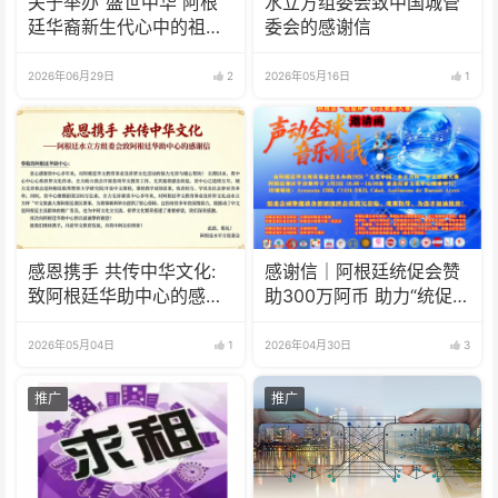
关于举办“盛世中华 阿根
水立方组委会致中国城管
廷华裔新生代心中的祖
委会的感谢信
(籍)国”征文比赛的通知
2026年06月29日
2
2026年05月16日
1
感恩携手 共传中华文化:
感谢信｜阿根廷统促会赞
致阿根廷华助中心的感谢
助300万阿币 助力“统促
信
杯”水立方中文歌曲大赛圆
满举办
2026年05月04日
1
2026年04月30日
3
推广
推广