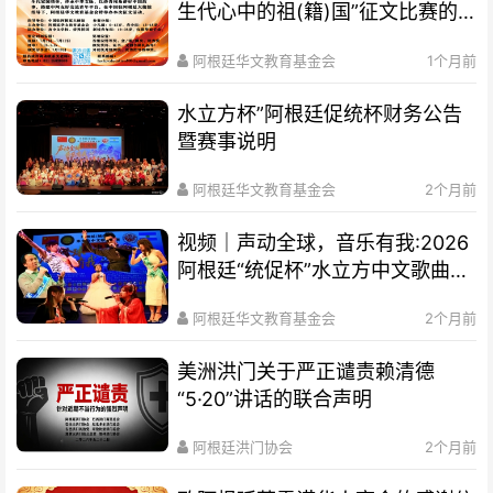
生代心中的祖(籍)国”征文比赛的
通知
阿根廷华文教育基金会
1个月前
水立方杯”阿根廷促统杯财务公告
暨赛事说明
阿根廷华文教育基金会
2个月前
视频｜声动全球，音乐有我:2026
阿根廷“统促杯”水立方中文歌曲大
赛总决赛圆满落幕
阿根廷华文教育基金会
2个月前
美洲洪门关于严正谴责赖清德
“5·20”讲话的联合声明
阿根廷洪门协会
2个月前