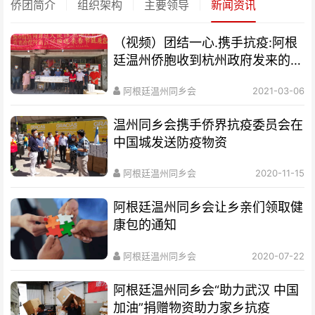
侨团简介
组织架构
主要领导
新闻资讯
（视频）团结一心.携手抗疫:阿根
廷温州侨胞收到杭州政府发来的健
康包
阿根廷温州同乡会
2021-03-06
温州同乡会携手侨界抗疫委员会在
中国城发送防疫物资
阿根廷温州同乡会
2020-11-15
阿根廷温州同乡会让乡亲们领取健
康包的通知
阿根廷温州同乡会
2020-07-22
阿根廷温州同乡会“助力武汉 中国
加油”捐赠物资助力家乡抗疫