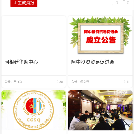
生成海报
0
0
阿根廷华助中心
阿中投资贸易促进会
会长：严祥兴
20
会长：何文强
11