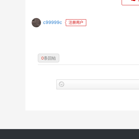
c99999c
注册用户
0
条回帖