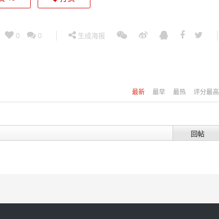
0
0
生成海报
最新
最早
最热
评分最高
回帖