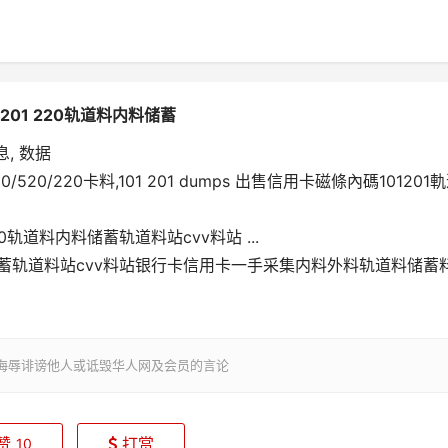
外料201 220轨道料内料储蓄
, 数据
20/520/220卡料,101 201 dumps 出售信用卡磁條內碼101201
 220轨道料内料储蓄轨道料站cvv料站 ...
内料储蓄轨道料站cvv料站银行卡信用卡一手采集内料外料轨道料储蓄
侮辱诽谤他人或诋毁华人网及会员的言论
赞
打赏
10