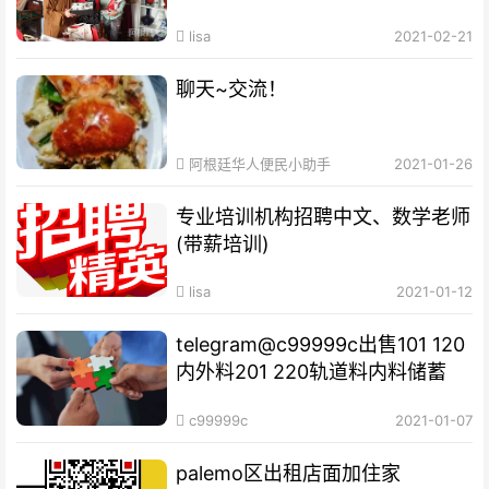
福
lisa
2021-02-21
聊天~交流！
阿根廷华人便民小助手
2021-01-26
专业培训机构​招聘中文、数学老师
(带薪培训)
lisa
2021-01-12
telegram@c99999c出售101 120
内外料201 220轨道料内料储蓄
c99999c
2021-01-07
palemo区出租店面加住家