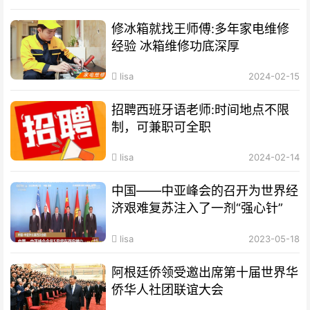
修冰箱就找王师傅:多年家电维修
经验 冰箱维修功底深厚
lisa
2024-02-15
招聘西班牙语老师:时间地点不限
制，可兼职可全职
lisa
2024-02-14
中国——中亚峰会的召开为世界经
济艰难复苏注入了一剂“强心针”
lisa
2023-05-18
阿根廷侨领受邀出席第十届世界华
侨华人社团联谊大会