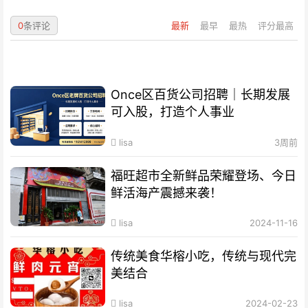
0
条评论
最新
最早
最热
评分最高
Once区百货公司招聘｜长期发展
可入股，打造个人事业
lisa
3周前
福旺超市全新鲜品荣耀登场、今日
鲜活海产震撼来袭！
lisa
2024-11-16
传统美食华榕小吃，传统与现代完
美结合
lisa
2024-02-23