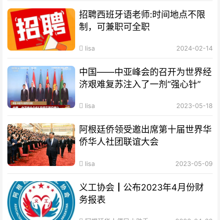
招聘西班牙语老师:时间地点不限
制，可兼职可全职
lisa
2024-02-14
中国——中亚峰会的召开为世界经
济艰难复苏注入了一剂“强心针”
lisa
2023-05-18
阿根廷侨领受邀出席第十届世界华
侨华人社团联谊大会
lisa
2023-05-09
义工协会┃公布2023年4月份财
务报表