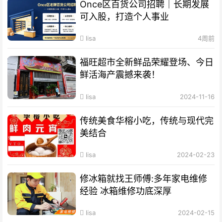
Once区百货公司招聘｜长期发展
可入股，打造个人事业
lisa
4周前
福旺超市全新鲜品荣耀登场、今日
鲜活海产震撼来袭！
lisa
2024-11-16
传统美食华榕小吃，传统与现代完
美结合
lisa
2024-02-23
修冰箱就找王师傅:多年家电维修
经验 冰箱维修功底深厚
lisa
2024-02-15