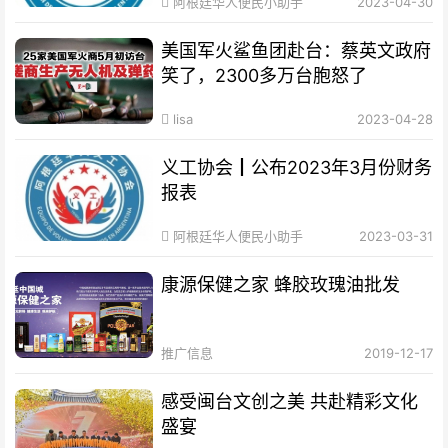
阿根廷华人便民小助手
2023-04-30
美国军火鲨鱼团赴台：蔡英文政府
笑了，2300多万台胞怒了
lisa
2023-04-28
义工协会┃公布2023年3月份财务
报表
阿根廷华人便民小助手
2023-03-31
康源保健之家 蜂胶玫瑰油批发
推广信息
2019-12-17
感受闽台文创之美 共赴精彩文化
盛宴