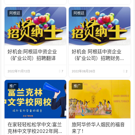
阿根廷
阿根廷
好机会:阿根廷中资企业
好机会 阿根廷中资企业
（矿业公司）招聘翻译
（矿业公司）招聘财务人
员
2022年11月12日
7
2022年08月26日
2
推广
推广
在家轻轻松松学中文:富兰
旅阿华侨华人烟民的福音
克林中文学校2022年网校
来了！