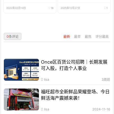
招生啦
2022年02月14日
16
2025年12月27日
1
0
条评论
最新
最早
最热
评分最高
Once区百货公司招聘｜长期发展
可入股，打造个人事业
lisa
3周前
福旺超市全新鲜品荣耀登场、今日
鲜活海产震撼来袭！
lisa
2024-11-16