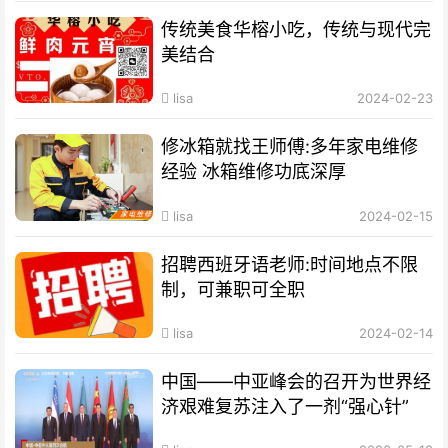
传统美食华榕小吃，传统与现代完
美结合
lisa
2024-02-23
修冰箱就找王师傅:多年家电维修
经验 冰箱维修功底深厚
lisa
2024-02-15
招聘西班牙语老师:时间地点不限
制，可兼职可全职
lisa
2024-02-14
中国——中亚峰会的召开为世界经
济艰难复苏注入了一剂“强心针”