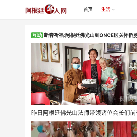
首页
生活
互助
新春祈福:阿根廷佛光山到ONCE区关怀侨
新春祈福:阿根廷佛光山到ONCE
区关怀侨胞并赠送春联
昨日阿根廷佛光山法师带领诸位会长们前