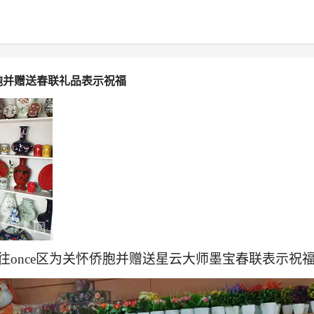
胞并赠送春联礼品表示祝福
往
once区为关怀侨胞并赠送星云大师墨宝春联表示祝