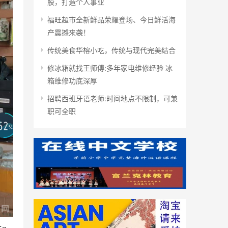
股，打造个人事业
福旺超市全新鲜品荣耀登场、今日鲜活海
产震撼来袭！
传统美食华榕小吃，传统与现代完美结合
修冰箱就找王师傅:多年家电维修经验 冰
箱维修功底深厚
招聘西班牙语老师:时间地点不限制，可兼
职可全职