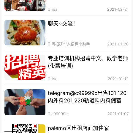
福
lisa
2021-02-21
聊天~交流！
阿根廷华人便民小助手
2021-01-26
专业培训机构​招聘中文、数学老师
(带薪培训)
lisa
2021-01-12
telegram@c99999c出售101 120
内外料201 220轨道料内料储蓄
c99999c
2021-01-07
palemo区出租店面加住家