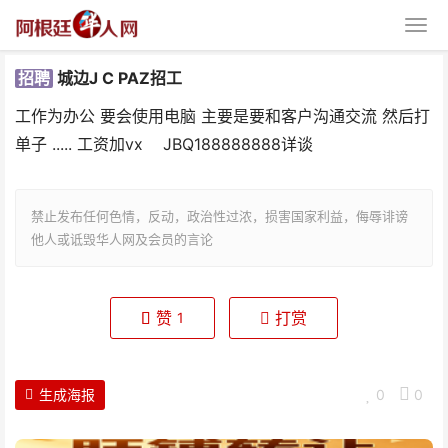
招聘
城边J C PAZ招工
工作为办公 要会使用电脑 主要是要和客户沟通交流 然后打
单子 ..... 工资加vx JBQ188888888详谈
禁止发布任何色情，反动，政治性过浓，损害国家利益，侮辱诽谤
城边J C PAZ招工
他人或诋毁华人网及会员的言论
赞
打赏
1
生成海报
0
0