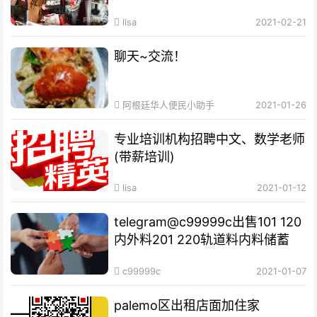
福
lisa
2021-02-21
聊天~交流！
阿根廷华人便民小助手
2021-01-26
专业培训机构​招聘中文、数学老师
(带薪培训)
lisa
2021-01-12
telegram@c99999c出售101 120
内外料201 220轨道料内料储蓄
c99999c
2021-01-07
palemo区出租店面加住家