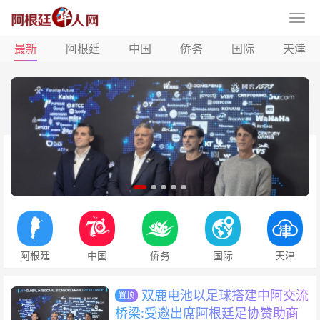
最新
阿根廷
中国
侨务
国际
天津
阿根廷
中国
侨务
国际
天津
双鹿电池以足球搭建中阿交流
置顶
桥梁:受邀出席阿根廷足协赞助商