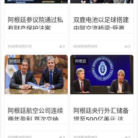
阿根廷参议院通过私
双鹿电池以足球搭建
有财产保护法案
中阿交流桥梁:受邀
出席阿根廷足协赞助
商招待会！
2026年08月07日
0
2026年08月06日
0
阿根廷
阿根廷
阿根廷航空公司连续
阿根廷央行外汇储备
两年盈利 首次交纳
增至500亿美元 达近
所得税
7年来最高水平
2026年08月06日
3
2026年08月06日
0