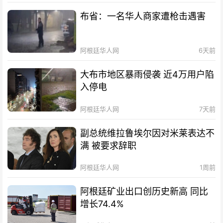
布省：一名华人商家遭枪击遇害
阿根廷华人网
6天前
大布市地区暴雨侵袭 近4万用户陷
入停电
阿根廷华人网
7天前
副总统维拉鲁埃尔因对米莱表达不
满 被要求辞职
阿根廷华人网
1周前
阿根廷矿业出口创历史新高 同比
增长74.4%