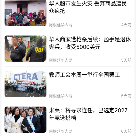
华人超市发生火灾 丢弃商品遭民
众疯抢
阿根廷华人网
4天前
华人商家遭枪杀后续：凶手是退休
宪兵，收受5000美元
阿根廷华人网
5天前
教师工会本周一举行全国罢工
阿根廷华人网
5天前
米莱：将寻求连任，已选定2027
年竞选搭档
阿根廷华人网
6天前