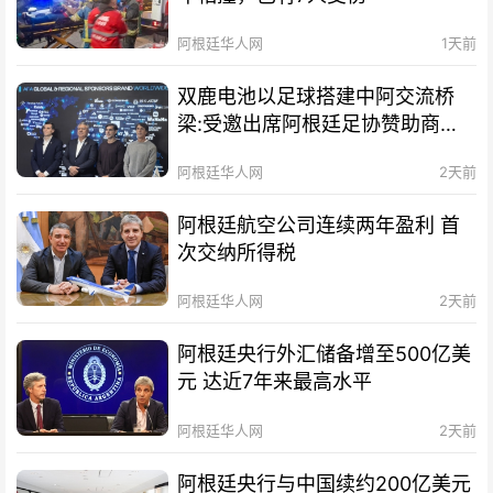
阿根廷华人网
1天前
双鹿电池以足球搭建中阿交流桥
梁:受邀出席阿根廷足协赞助商招
待会！
阿根廷华人网
2天前
阿根廷航空公司连续两年盈利 首
次交纳所得税
阿根廷华人网
2天前
阿根廷央行外汇储备增至500亿美
元 达近7年来最高水平
阿根廷华人网
2天前
阿根廷央行与中国续约200亿美元