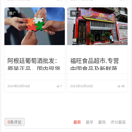
推广
推广
阿根廷葡萄酒批发：
福旺食品超市.专营
原装正品，国内现货
中国食品及新鲜蔬
菜、肉类、鱼、海鲜
2024年03月16日
7
2022年03月30日
49
0
条评论
最新
最早
最热
评分最高