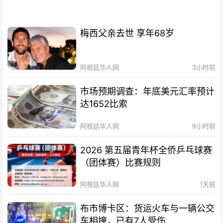
梅西父亲去世 享年68岁
阿根廷华人网
3小时前
市场预期调查：年底美元汇率预计
达1652比索
阿根廷华人网
9小时前
2026 第五届青年杯全侨乒乓球赛
（团体赛）比赛规则
阿根廷华人网
1天前
布市博卡区：货运火车与一辆公交
车相撞，已有7人受伤