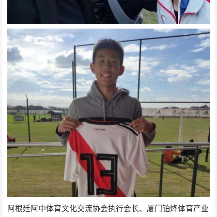
阿根廷阿中体育文化交流协会执行会长、厦门铂烽体育产业