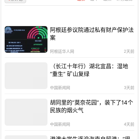
阿根廷参议院通过私有财产保护法
案
阿根廷华人网
2天前
（长江十年行）湖北宜昌：湿地
“重生” 矿山复绿
中国新闻网
3天前
胡同里的“莫奈花园”，装下了14个
民族的烟火气
中国新闻网
4天前