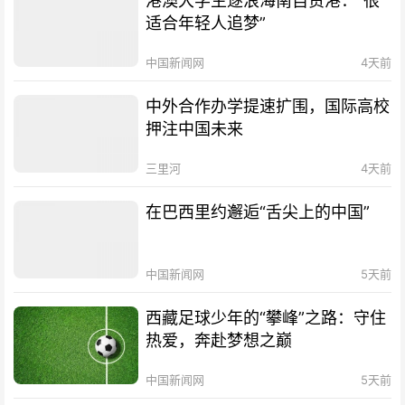
港澳大学生逐浪海南自贸港：“很
适合年轻人追梦”
中国新闻网
4天前
中外合作办学提速扩围，国际高校
押注中国未来
三里河
4天前
在巴西里约邂逅“舌尖上的中国”
中国新闻网
5天前
西藏足球少年的“攀峰”之路：守住
热爱，奔赴梦想之巅
中国新闻网
5天前