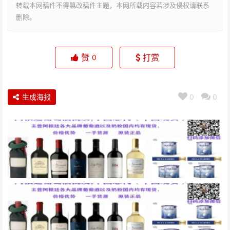
转载本网稿件不得篡改稿件主题，本网所载内容若涉及侵权请联系
删除。
赞
打赏
0
生成海报
0
0