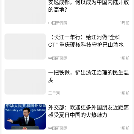
安逸成都，何以成为中国内陆开放
的高地？
中国新闻网
1周前
（长江十年行）给江河做“全科
CT” 重庆硬核科技守护巴山渝水
中国新闻网
1周前
一把铁锹，铲出浙江治理的民生温
度
三里河
1周前
外交部：欢迎更多外国朋友近距离
感受夏日中国的火热魅力
中国新闻网
1周前