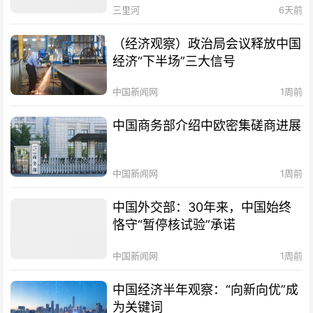
三里河
6天前
（经济观察）政治局会议释放中国
经济“下半场”三大信号
中国新闻网
1周前
中国商务部介绍中欧密集磋商进展
中国新闻网
1周前
中国外交部：30年来，中国始终
恪守“暂停核试验”承诺
中国新闻网
1周前
中国经济半年观察：“向新向优”成
为关键词