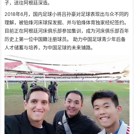
子，送往阿根廷深造。
2018
6
年
月，国内足球小将吕孙豪对足球表现出与众不同的
理解，被铂烽河床球探发掘、并与铂烽体育独家经纪签约。
目前正在阿根廷河床俱乐部参加集训，成为河床俱乐部百年
历史上第一位中国籍注册球员。
助力中国足球青少年后备
人才储蓄与培养，为中国足球的未来铺路。