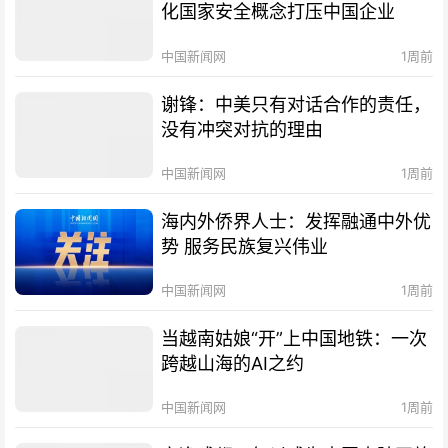
化国家安全概念打压中国企业
中国新闻网
1周前
谢锋：中美只有对话合作的责任，
没有冲突对抗的理由
中国新闻网
1周前
海内外侨界人士：发挥融通中外优
势 服务民族复兴伟业
中国新闻网
1周前
当越南姑娘“开”上中国地铁：一次
跨越山海的AI之约
中国新闻网
1周前