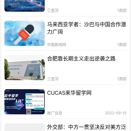
三里河
1周前
马来西亚学者：沙巴与中国合作潜
力广阔
中国新闻网
1周前
合肥靠长期主义走出逆袭之路
三里河
1周前
CUCAS来华留学网
推广信息
2022-09-15
外交部：中方一贯坚决反对美方泛