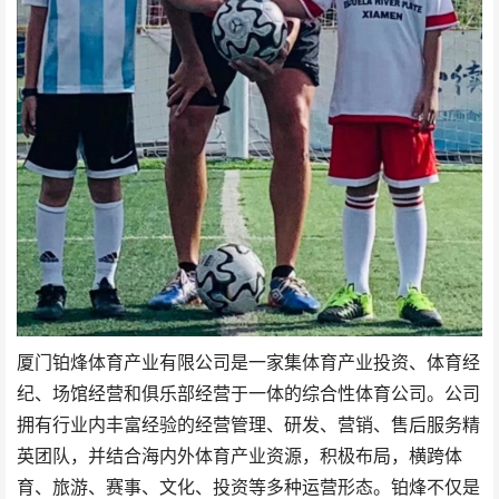
厦门铂烽体育产业有限公司是一家集体育产业投资、体育经
纪、场馆经营和俱乐部经营于一体的综合性体育公司。公司
拥有行业内丰富经验的经营管理、研发、营销、售后服务精
英团队，并结合海内外体育产业资源，积极布局，横跨体
育、旅游、赛事、文化、投资等多种运营形态。铂烽不仅是