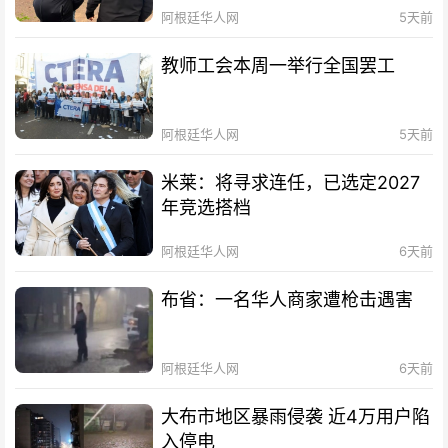
阿根廷华人网
5天前
教师工会本周一举行全国罢工
阿根廷华人网
5天前
米莱：将寻求连任，已选定2027
年竞选搭档
阿根廷华人网
6天前
布省：一名华人商家遭枪击遇害
阿根廷华人网
6天前
大布市地区暴雨侵袭 近4万用户陷
入停电