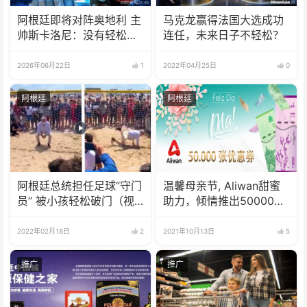
阿根廷即将对阵奥地利 主
马克龙赢得法国大选成功
帅斯卡洛尼：没有轻松的
连任，未来日子不轻松？
比赛
2026年06月22日
1
2022年04月25日
0
阿根廷
阿根廷
阿根廷总统担任足球“守门
温馨母亲节, Aliwan甜蜜
员” 被小孩轻松破门（视
助力，倾情推出50000张
频）
价值$1000的优惠券
2022年02月18日
2
2021年10月13日
5
推广
推广