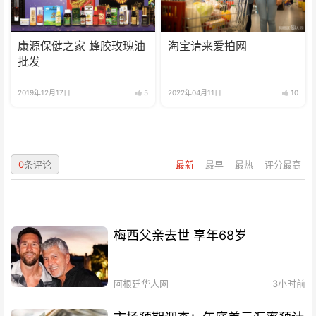
康源保健之家 蜂胶玫瑰油
淘宝请来爱拍网
批发
2019年12月17日
5
2022年04月11日
10
0
条评论
最新
最早
最热
评分最高
梅西父亲去世 享年68岁
阿根廷华人网
3小时前