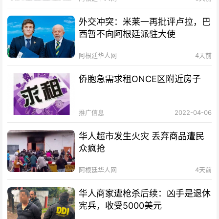
外交冲突：米莱一再批评卢拉，巴
西暂不向阿根廷派驻大使
阿根廷华人网
4天前
侨胞急需求租ONCE区附近房子
推广信息
2022-04-06
华人超市发生火灾 丢弃商品遭民
众疯抢
阿根廷华人网
4天前
华人商家遭枪杀后续：凶手是退休
宪兵，收受5000美元