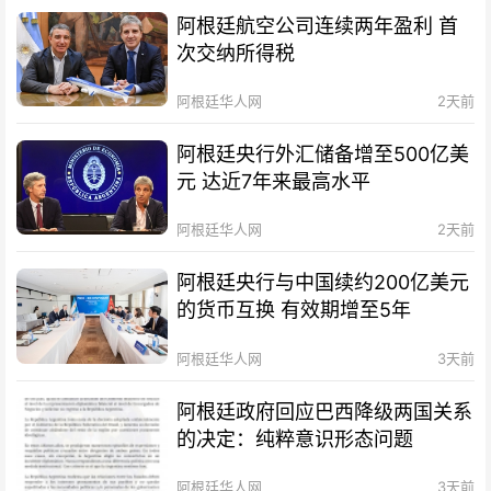
阿根廷航空公司连续两年盈利 首
次交纳所得税
阿根廷华人网
2天前
阿根廷央行外汇储备增至500亿美
元 达近7年来最高水平
阿根廷华人网
2天前
阿根廷央行与中国续约200亿美元
的货币互换 有效期增至5年
阿根廷华人网
3天前
阿根廷政府回应巴西降级两国关系
的决定：纯粹意识形态问题
阿根廷华人网
3天前