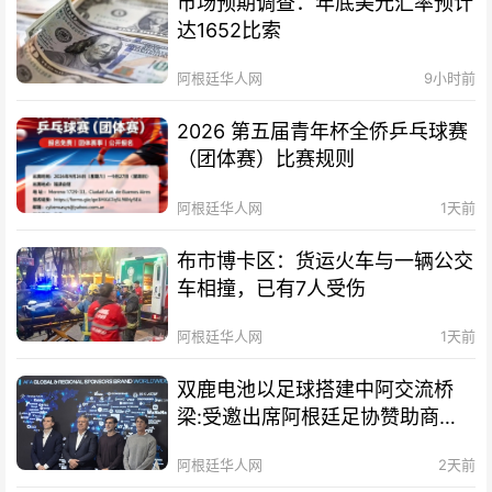
市场预期调查：年底美元汇率预计
达1652比索
阿根廷华人网
9小时前
2026 第五届青年杯全侨乒乓球赛
（团体赛）比赛规则
阿根廷华人网
1天前
布市博卡区：货运火车与一辆公交
车相撞，已有7人受伤
阿根廷华人网
1天前
双鹿电池以足球搭建中阿交流桥
梁:受邀出席阿根廷足协赞助商招
待会！
阿根廷华人网
2天前