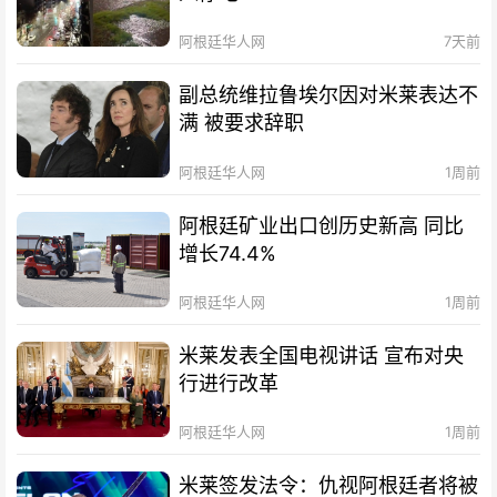
阿根廷华人网
7天前
副总统维拉鲁埃尔因对米莱表达不
满 被要求辞职
阿根廷华人网
1周前
阿根廷矿业出口创历史新高 同比
增长74.4%
阿根廷华人网
1周前
米莱发表全国电视讲话 宣布对央
行进行改革
阿根廷华人网
1周前
米莱签发法令：仇视阿根廷者将被