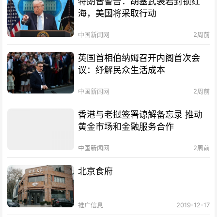
特朗普警告：胡塞武装若封锁红
海，美国将采取行动
中国新闻网
2周前
英国首相伯纳姆召开内阁首次会
议：纾解民众生活成本
中国新闻网
2周前
香港与老挝签署谅解备忘录 推动
黄金市场和金融服务合作
中国新闻网
2周前
北京食府
推广信息
2019-12-17