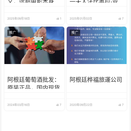
义，远超电影本身
一夫人法比奥拉·亚
涅斯的警卫：毫无意
义
2025年09月18日
1
2025年01月02日
7
推广
推广
阿根廷葡萄酒批发：
阿根廷桦福旅運公司
原装正品，国内现货
2024年03月16日
7
2020年09月22日
7