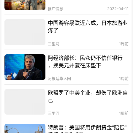
推广信息
2022-04-11
中国游客暴跌近六成，日本旅游业
疼了
三里河
1周前
阿经济部长：民众仍不信任银行
，换美元并藏在床垫下
阿根廷华人网
1周前
欧盟罚了中美企业，却伤了欧洲自
己
三里河
1周前
特朗普：美国将用伊朗资金“赔偿”