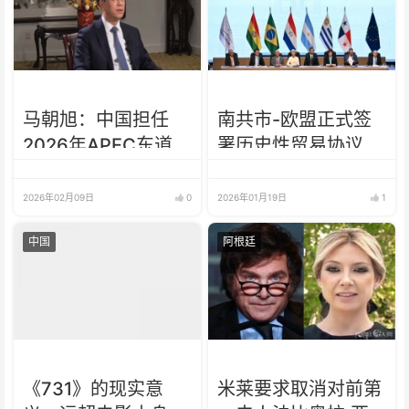
马朝旭：中国担任
南共市-欧盟正式签
2026年APEC东道主
署历史性贸易协议
意义远超亚太范畴
对阿根廷意义重大
2026年02月09日
0
2026年01月19日
1
中国
阿根廷
《731》的现实意
米莱要求取消对前第