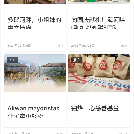
多瑙河畔，小姐妹的
向国庆献礼！海河畔
中文情缘
唱响《歌唱祖国》
2024年05月04日
1
2023年09月28日
0
推广
推广
Aliwan mayoristas
铂烽一心慈善基金
让买卖更轻松
2022年04月11日
10
2019年12月17日
20