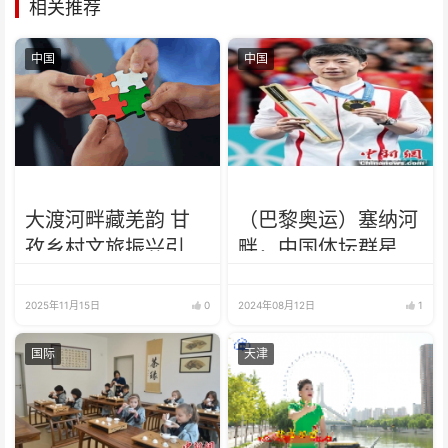
相关推荐
中国
中国
大渡河畔藏羌韵 甘
（巴黎奥运）塞纳河
孜乡村文旅振兴引海
畔，中国体坛群星闪
外华文媒体点赞
耀
2025年11月15日
0
2024年08月12日
1
国际
天津