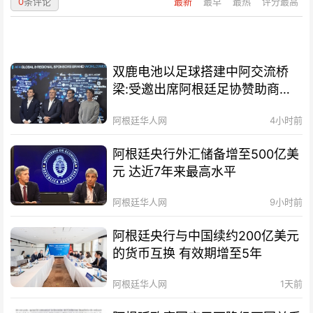
0
条评论
最新
最早
最热
评分最高
双鹿电池以足球搭建中阿交流桥
梁:受邀出席阿根廷足协赞助商招
待会！
阿根廷华人网
4小时前
阿根廷央行外汇储备增至500亿美
元 达近7年来最高水平
阿根廷华人网
9小时前
阿根廷央行与中国续约200亿美元
的货币互换 有效期增至5年
阿根廷华人网
1天前