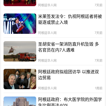
阿根廷华人网
7天前
米莱签发法令：仇视阿根廷者将被
驱逐或禁止入境
阿根廷华人网
7天前
圣胡安省一架消防直升机坠毁 多
名官员在内7人遇难
阿根廷华人网
7天前
阿根廷政府拟组团访华 以推进双
边贸易
阿根廷华人网
1周前
阿根廷政府：布大医学院的外国学
生比例高达40%