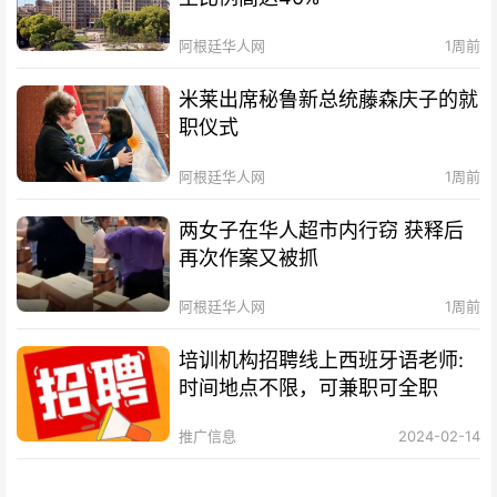
阿根廷华人网
1周前
米莱出席秘鲁新总统藤森庆子的就
职仪式
阿根廷华人网
1周前
两女子在华人超市内行窃 获释后
再次作案又被抓
阿根廷华人网
1周前
培训机构招聘线上西班牙语老师:
时间地点不限，可兼职可全职
推广信息
2024-02-14