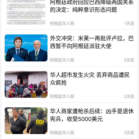
阿根廷政府回应巴西降级两国关系
的决定：纯粹意识形态问题
阿根廷华人网
1天前
外交冲突：米莱一再批评卢拉，巴
西暂不向阿根廷派驻大使
阿根廷华人网
2天前
华人超市发生火灾 丢弃商品遭民
众疯抢
阿根廷华人网
2天前
华人商家遭枪杀后续：凶手是退休
宪兵，收受5000美元
阿根廷华人网
3天前