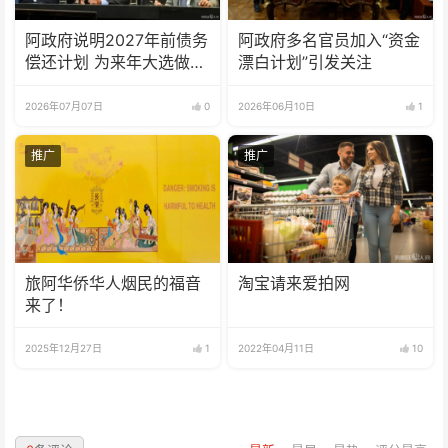
阿政府说明2027年前债务
阿政府多名官员加入“资金
偿还计划 为来年大选做准
漂白计划”引发关注
备
2026年07月07日
0
2026年06月10日
1
推广
推广
旅阿华侨华人烟民的福音
淘宝请来爱拍网
来了！
2025年12月27日
1
2022年04月11日
10