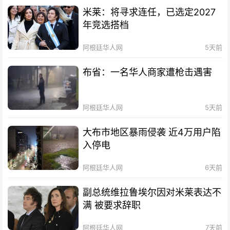
米莱：将寻求连任，已选定2027
年竞选搭档
阿根廷华人网
5天前
布省：一名华人商家遭枪击遇害
阿根廷华人网
5天前
大布市地区暴雨侵袭 近4万用户陷
入停电
阿根廷华人网
6天前
副总统维拉鲁埃尔因对米莱表达不
满 被要求辞职
阿根廷华人网
7天前