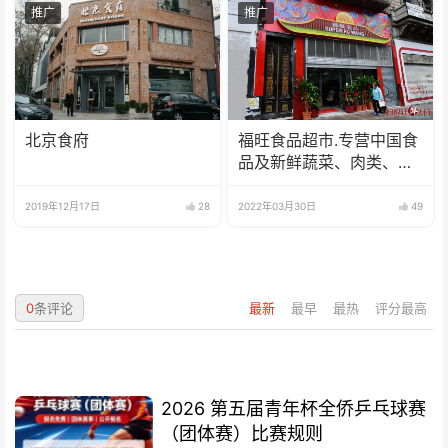
推广
推广
北京食府
福旺食品超市.专营中国食
品及新鲜蔬菜、肉类、
鱼、海鲜
2019年12月17日
28
2022年03月30日
49
0
条评论
最新
最早
最热
评分最高
2026 第五届青年杯全侨乒乓球赛
（团体赛）比赛规则