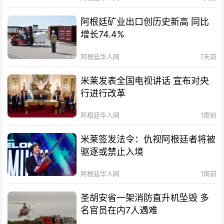
阿根廷矿业出口创历史新高 同比
增长74.4%
阿根廷华人网
7天前
米莱发表全国电视讲话 宣布对央
行进行改革
阿根廷华人网
1周前
米莱签发法令：仇视阿根廷者将被
驱逐或禁止入境
阿根廷华人网
1周前
圣胡安省一架消防直升机坠毁 多
名官员在内7人遇难