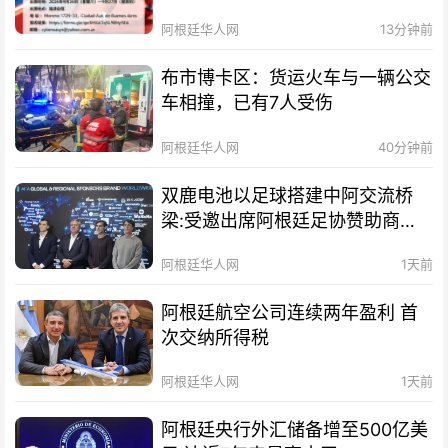
阿根廷华人网
13分钟前
布市博卡区：货运火车与一辆公交
车相撞，已有7人受伤
阿根廷华人网
40分钟前
双鹿电池以足球搭建中阿交流桥
梁:受邀出席阿根廷足协赞助商招
待会！
阿根廷华人网
1天前
阿根廷航空公司连续两年盈利 首
次交纳所得税
阿根廷华人网
1天前
阿根廷央行外汇储备增至500亿美