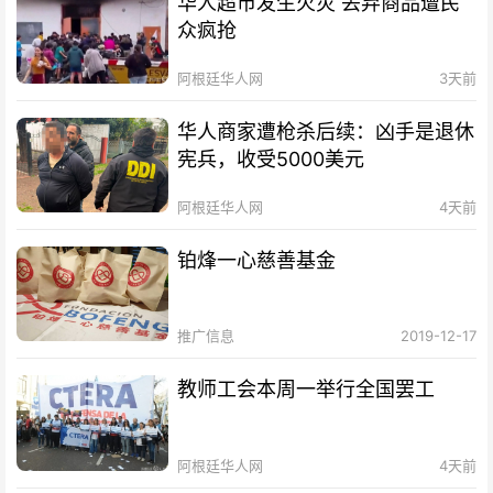
华人超市发生火灾 丢弃商品遭民
众疯抢
阿根廷华人网
3天前
华人商家遭枪杀后续：凶手是退休
宪兵，收受5000美元
阿根廷华人网
4天前
铂烽一心慈善基金
推广信息
2019-12-17
教师工会本周一举行全国罢工
阿根廷华人网
4天前