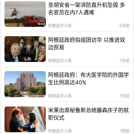
圣胡安省一架消防直升机坠毁 多
名官员在内7人遇难
阿根廷华人网
6天前
阿根廷政府拟组团访华 以推进双
边贸易
阿根廷华人网
7天前
阿根廷政府：布大医学院的外国学
生比例高达40%
阿根廷华人网
7天前
米莱出席秘鲁新总统藤森庆子的就
职仪式
阿根廷华人网
1周前