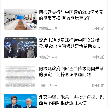
阿根廷央行与中国续约200亿美元
的货币互换 有效期增至5年
阿根廷华人网
2小时前
双鹿电池以足球搭建中阿交流桥
梁:受邀出席阿根廷足协赞助商招
待会！
阿根廷华人网
5小时前
阿根廷政府回应巴西降级两国关系
的决定：纯粹意识形态问题
阿根廷华人网
18小时前
外交冲突：米莱一再批评卢拉，巴
西暂不向阿根廷派驻大使