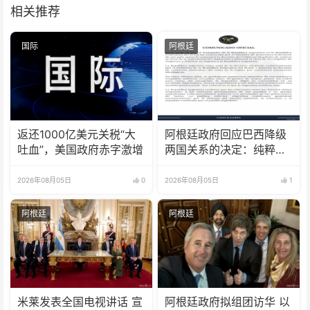
相关推荐
国际
阿根廷
返还1000亿美元关税“大
阿根廷政府回应巴西降级
吐血”，美国政府赤字激增
两国关系的决定：纯粹意
识形态问题
2026年08月05日
0
2026年08月05日
1
阿根廷
阿根廷
米莱发表全国电视讲话 宣
阿根廷政府拟组团访华 以