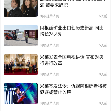
满 被要求辞职
阿根廷华人网
5天前
阿根廷矿业出口创历史新高 同比
增长74.4%
阿根廷华人网
5天前
米莱发表全国电视讲话 宣布对央
行进行改革
阿根廷华人网
6天前
米莱签发法令：仇视阿根廷者将被
驱逐或禁止入境
阿根廷华人网
6天前