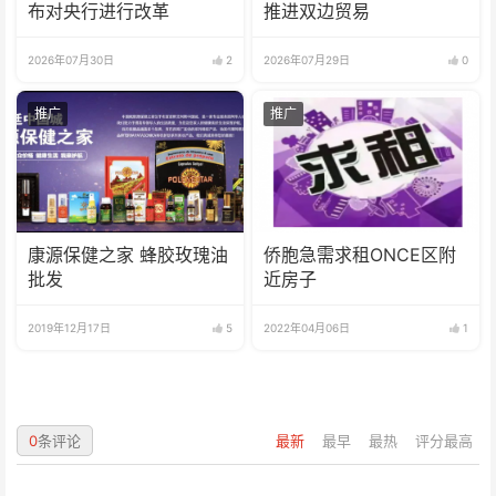
布对央行进行改革
推进双边贸易
2026年07月30日
2
2026年07月29日
0
推广
推广
康源保健之家 蜂胶玫瑰油
侨胞急需求租ONCE区附
批发
近房子
2019年12月17日
5
2022年04月06日
1
0
条评论
最新
最早
最热
评分最高