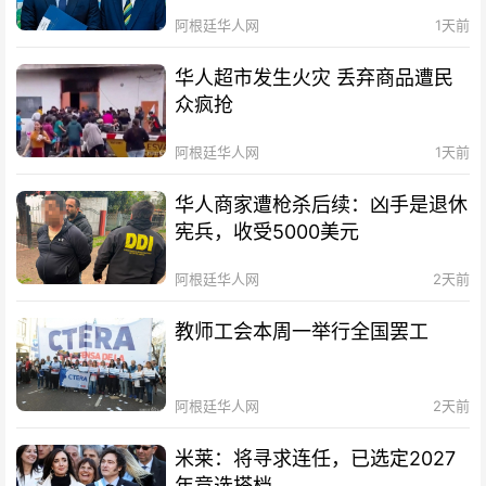
阿根廷华人网
1天前
华人超市发生火灾 丢弃商品遭民
众疯抢
阿根廷华人网
1天前
华人商家遭枪杀后续：凶手是退休
宪兵，收受5000美元
阿根廷华人网
2天前
教师工会本周一举行全国罢工
阿根廷华人网
2天前
米莱：将寻求连任，已选定2027
年竞选搭档