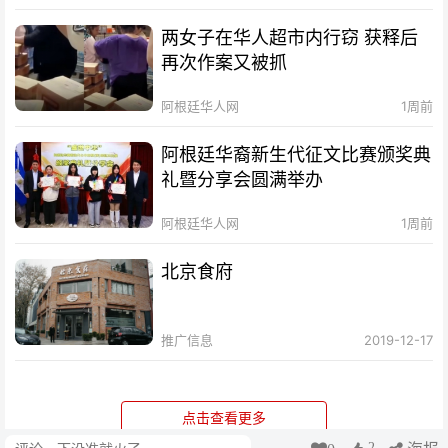
两女子在华人超市内行窃 获释后
再次作案又被抓
阿根廷华人网
1周前
阿根廷华裔新生代征文比赛颁奖典
礼暨分享会圆满举办
阿根廷华人网
1周前
北京食府
推广信息
2019-12-17
点击查看更多
2