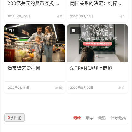
200亿美元的货币互换 有
两国关系的决定：纯粹意
效期增至5年
识形态问题
2026年08月05日
0
2026年08月05日
1
推广
推广
淘宝请来爱拍网
S.F.PANDA线上商城
2022年04月11日
10
2020年05月29日
17
0
条评论
最新
最早
最热
评分最高