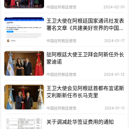
中国驻阿根廷使馆
2024-02-01
王卫大使在阿根廷国家通讯社发表
署名文章《共建美好世界的中国方
案》
中国驻阿根廷使馆
2024-01-17
驻阿根廷大使王卫拜会阿新任外长
蒙迪诺
中国驻阿根廷使馆
2024-01-12
王卫大使会见阿根廷首都布宜诺斯
艾利斯新任市长马克里
中国驻阿根廷使馆
2024-01-11
关于调减赴华签证费用的通知