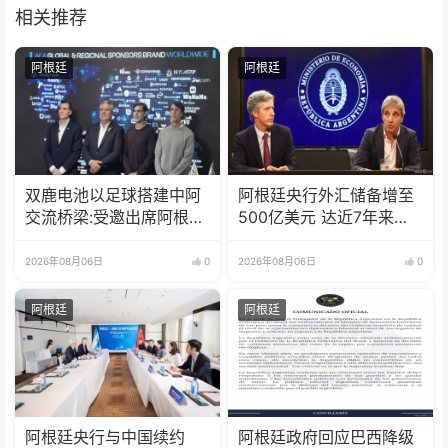
相关推荐
阿根廷
阿根廷
双鹿电池以足球搭建中阿
阿根廷央行外汇储备增至
交流桥梁:受邀出席阿根廷
500亿美元 达近7年来最
足协赞助商招待会！
高水平
2026年08月06日
0
2026年08月06日
0
阿根廷
阿根廷
阿根廷央行与中国续约
阿根廷政府回应巴西降级