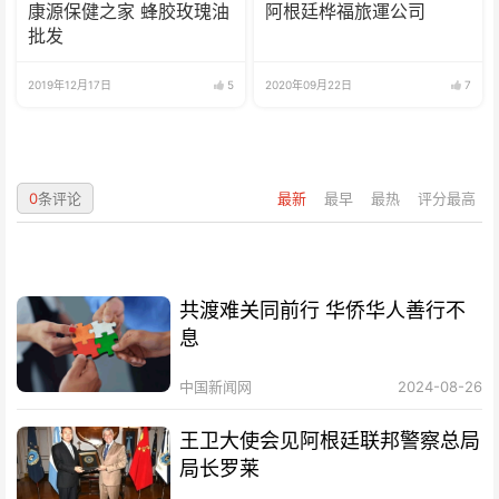
康源保健之家 蜂胶玫瑰油
阿根廷桦福旅運公司
批发
2019年12月17日
5
2020年09月22日
7
0
条评论
最新
最早
最热
评分最高
共渡难关同前行 华侨华人善行不
息
中国新闻网
2024-08-26
王卫大使会见阿根廷联邦警察总局
局长罗莱