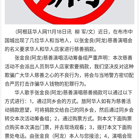
（阿根廷华人网11月18日讯 柳 军/文）近日，在布市中
国城出现了几位华人和当地人，以张金良(阿龙)慈善演唱会
的名义要求华人和华人店家进行慈善捐款。
张金良(阿龙)慈善演唱活动筹备组严重声明：本次慈善
活动不会派出人员到华人店家索要捐款，我们坚决反对这种
欺骗广大华人慈善之心的不良行为，将会与当地警方密切配
合严厉打击诈骗华人钱物的犯罪行为。
华人歌手张金良(阿龙)慈善演唱慈善捐款可以通过以下
方式进行：1，通过同乡会的方式。旅阿华人如有为慈善活
动捐款愿望，可将捐款交给自己的同乡会，然后通过同乡会
转交本次活动筹备组；2，通过购票方式。到本文下面购票
点购买本次演出门票，并去现场观看；3，拨打本文下面购
票处电话。由张金良（阿龙）本人与您接洽；4，演唱会现