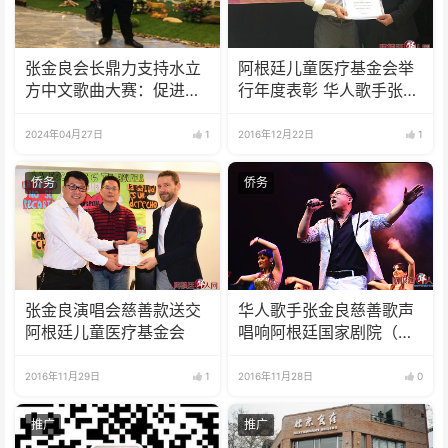
张金良会长鼎力支持水立
阿根廷儿童医疗基金会举
方中文歌曲大赛：促进中
行年度表彰 华人歌手张金
阿文化交流与友谊
良获奖励
2024年04月27日
1
2016年12月22日
1
侨务
侨务
张金良演唱会慈善款送交
华人歌手张金良慈善歌声
阿根廷儿童医疗基金会
唱响阿根廷国家剧院（视
频）
2016年11月29日
1
2016年11月28日
0
推广
推广