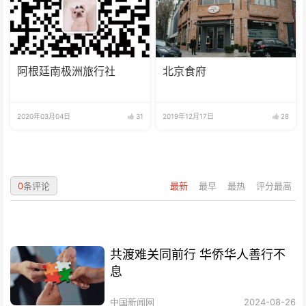
阿根廷南极洲旅行社
北京食府
2020年03月04日
31
2019年12月17日
28
0
条评论
最新
最早
最热
评分最高
共渡难关同前行 华侨华人善行不
息
中国新闻网
2024-08-26