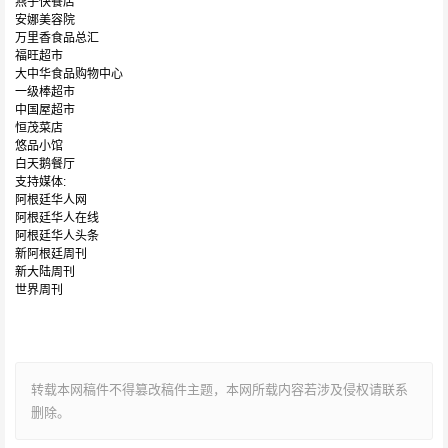
燕子快餐店
安娜美容院
万里香食品总汇
福旺超市
大中华食品购物中心
一级棒超市
中国屋超市
恒茂菜店
悠品小馆
白天鹅餐厅
支持媒体:
阿根廷华人网
阿根廷华人在线
阿根廷华人头条
新阿根廷周刊
新大陆周刊
世界周刊
转载本网稿件不得篡改稿件主题，本网所载内容若涉及侵权请联系
删除。