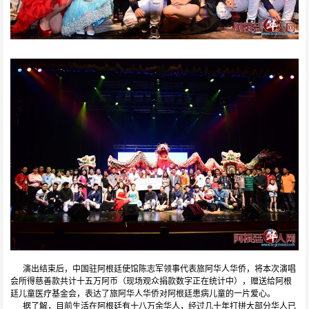
演出结束后，中国驻阿根廷使馆陈志军领事代表旅阿华人华侨，将本次演唱
会所得慈善款共计十五万阿币（现场观众捐款数字正在统计中），赠送给阿根
廷儿童医疗基金会，表达了旅阿华人华侨对阿根廷患病儿童的一片爱心。
据了解，目前生活在阿根廷有十八万余华人，经过几十年打拼大部分华人已