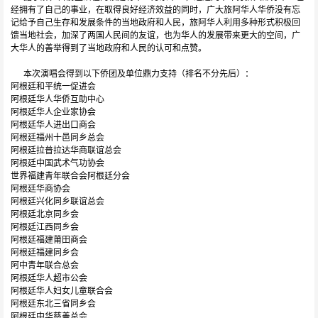
经拥有了自己的事业，在取得良好经济效益的同时，广大旅阿华人华侨没有忘
记给予自己生存和发展条件的当地政府和人民，旅阿华人利用多种形式积极回
馈当地社会，加深了两国人民间的友谊，也为华人的发展带来更大的空间，广
大华人的善举得到了当地政府和人民的认可和点赞。
本次演唱会得到以下侨团及单位鼎力支持（排名不分先后）：
阿根廷和平统一促进会
阿根廷华人华侨互助中心
阿根廷华人企业家协会
阿根廷华人进出口商会
阿根廷福州十邑同乡总会
阿根廷拉普拉达华商联谊总会
阿根廷中国武术气功协会
世界福建青年联合会阿根廷分会
阿根廷华商协会
阿根廷兴化同乡联谊总会
阿根廷北京同乡会
阿根廷江西同乡会
阿根廷福建莆田商会
阿根廷福建同乡会
阿中青年联合总会
阿根廷华人超市公会
阿根廷华人妇女儿童联合会
阿根廷东北三省同乡会
阿根廷中华慈善总会