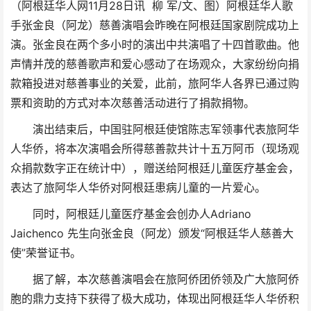
（阿根廷华人网11月28日讯 柳 军/文、图）阿根廷华人歌
手张金良（阿龙）慈善演唱会昨晚在阿根廷国家剧院成功上
演。张金良在两个多小时的演出中共演唱了十四首歌曲。他
声情并茂的慈善歌声和爱心感动了在场观众，大家纷纷向捐
款箱投进对慈善事业的关爱，此前，旅阿华人各界已通过购
票和资助的方式对本次慈善活动进行了捐款捐物。
演出结束后，中国驻阿根廷使馆陈志军领事代表旅阿华
人华侨，将本次演唱会所得慈善款共计十五万阿币（现场观
众捐款数字正在统计中），赠送给阿根廷儿童医疗基金会，
表达了旅阿华人华侨对阿根廷患病儿童的一片爱心。
同时，阿根廷儿童医疗基金会创办人Adriano
Jaichenco 先生向张金良（阿龙）颁发“阿根廷华人慈善大
使”荣誉证书。
据了解，本次慈善演唱会在旅阿侨团侨领及广大旅阿侨
胞的鼎力支持下获得了极大成功，体现出阿根廷华人华侨积