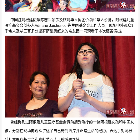
中国驻阿根廷使馆陈志军领事及旅阿华人侨团侨领和华人侨胞，阿根廷儿童
医疗基金会创办人Adriano Jaichenco 先生同基金会工作人员，现场中外观众1
千余人及从三百多公里罗萨里奥赶来的亲友团一同
观看了本次慈善演出。
曾经得到过阿根廷儿童医疗基金会资助接受治疗的一位阿根廷女孩和中国女
孩，分别在现场向观众讲述了自己得到治疗并正常生活的经历，表达了对阿根
廷儿童医疗基金会和奉献爱心人士的感激之情。