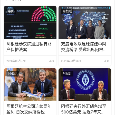
中国
阿根廷
阿根廷参议院通过私有财
双鹿电池以足球搭建中阿
产保护法案
交流桥梁:受邀出席阿根廷
足协赞助商招待会！
2026年08月07日
0
2026年08月06日
0
阿根廷
阿根廷
阿根廷航空公司连续两年
阿根廷央行外汇储备增至
盈利 首次交纳所得税
500亿美元 达近7年来最