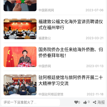
中国新闻网
2023-07-06
福建致公福文化海外宣讲员聘请仪
式在福州举行
福建致公
2023-03-21
国务院侨办主任来给海外侨胞、归
侨侨眷拜年啦！
中国侨网
2023-01-13
驻阿根廷使馆与旅阿侨界开展二十
大精神学习交流
中国驻阿根廷使馆
2022-11-18
0
0
海报
评论
邹肖力大使在阿根廷国家通讯社发