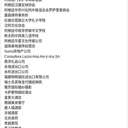
阿根廷门多萨华商联谊会
阿根廷汉唐足球协会
阿根廷华侨兴化同乡联谊总会罗萨里奥商会
震森律师事务所
拉普拉塔国立大学孔子学院
汉阿文化协会
阿根廷中观寺侨联中文学校
新太阳中西英三语学校
阿根廷华夏文化传媒公司
迦南美地瓷砖经营店
Sumo房地产公司
Consultora Lazos Asia Am é rica SA
鼎洪礼品公司
永强进出口公司
永旺进出口公司
福建明辉国际进出口有限公司
瑞士名表珠宝代理经销商
雅芳国际婚纱摄影
卡萨蒙特国际酒业
皇家大酒店
榕城美食餐厅
唐人福酒家
京城酒家
北京食府
老姐面馆