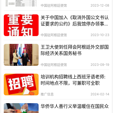
中国驻阿根廷使馆
2023-12-08
关于中国加入《取消外国公文书认
证要求的公约》后我馆停办领事认
证业务的通知
中国驻阿根廷使馆
2023-10-23
王卫大使到任拜会阿根廷外交部国
际经济关系国务秘书
中国驻阿根廷使馆
2023-09-19
培训机构招聘线上西班牙语老师:
时间地点不限，可兼职可全职
推广信息
2024-02-14
华侨华人善行义举温暖住在国民众