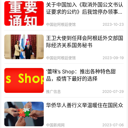
关于中国加入《取消外国公文书认
证要求的公约》后我馆停办领事认
证业务的通知
中国驻阿根廷使馆
2023-10-23
王卫大使到任拜会阿根廷外交部国
际经济关系国务秘书
中国驻阿根廷使馆
2023-09-19
‘蕾咪’s Shop：推出各种特色甜
品，疫情下最好的选择
推广信息
2020-07-29
华侨华人善行义举温暖住在国民众
中国新闻网
2023-07-06