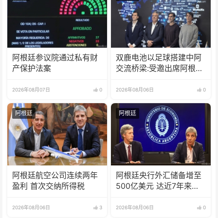
阿根廷参议院通过私有财
双鹿电池以足球搭建中阿
产保护法案
交流桥梁:受邀出席阿根廷
足协赞助商招待会！
2026年08月07日
0
2026年08月06日
0
阿根廷
阿根廷
阿根廷航空公司连续两年
阿根廷央行外汇储备增至
盈利 首次交纳所得税
500亿美元 达近7年来最
高水平
2026年08月06日
3
2026年08月06日
0