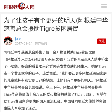
为了让孩子有个更好的明天(阿根廷中华
慈善总会援助Tigre贫困居民
julie
关注
2017-02-24
· 侨界新闻
阿根廷中华慈善总会筹集价值十余万物资援助Tigre贫困居民
为了让孩子有个更好的明天(阿根
（阿根廷华人网2月24日讯 Gabriel文/图）12岁的Magali从人缝中挤出
廷中华慈善总会援助Ti
了小脑袋，好奇的看着眼前这群黑头发黄皮肤的陌生人。她是Tigre
市一个贫困家庭的孩子，热爱舞蹈。“我们要让更多阿根廷贫困家庭
的儿童能拥有和实现自己的梦想，让他们有个更好的明天。”阿根廷
中华慈善总会会长曾强说。今天下午，阿根廷中华慈善总会携手
Tigre华商将价值十余万元的爱心物资捐献给了Tigre市政府，希望帮
助Tigre贫困家庭更快的融入主流社会。中国驻阿根廷大使馆侨务领
事陈志军参加了活动。