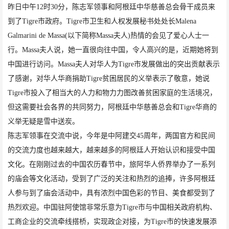
昨日中午12时30分，陈志军领事和阿根廷中华慈善总会骨干成员来
到了Tigre市政府。Tigre市卫生和人权发展秘书处处长Malena
Galmarini de Massa(以下简称Massa夫人)热情的会见了爱心人士一
行。Massa夫人说，她一直很向往中国，令人高兴的是，近期她将到
中国进行访问。Massa夫人对华人为Tigre市发展做出的突出贡献表示
了感谢，对华人华商捐助Tigre贫困居民的义举表示了敬意，她说
Tigre市投入了相当大的人力和物力力图改善贫困家庭的生活境况，
但这需要社会各界的共同努力，阿根廷中华慈善总会和Tigre华商的
义举无疑是雪中送炭。
陈志军领事在交流中说，今年是中阿建交45周年，两国官方和民间
的交流力度也越来越大，越来越多的阿根廷人开始认识和接受中国
文化。在刚刚过去的中国农历春节中，旅阿华人侨界举办了一系列
的庙会等文化活动，受到了广泛的关注和热烈的追捧，许多阿根廷
人参与到了庙会活动中，具有浓烈中国色彩的节目、美食都受到了
热烈欢迎。中国驻阿使馆非常乐意为Tigre市与中国相关政府机构、
工商企业的交流牵线搭桥，实现政企对接，为Tigre市的快速发展添