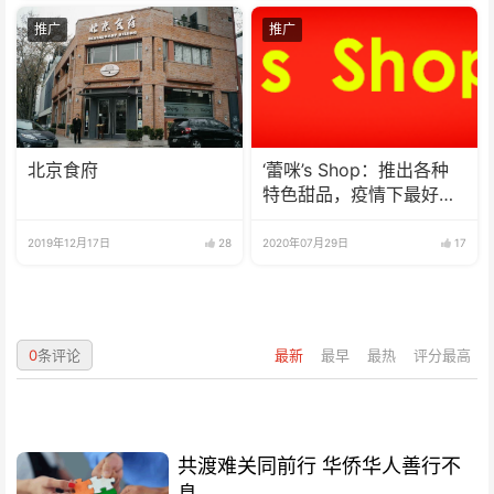
推广
推广
北京食府
‘蕾咪’s Shop：推出各种
特色甜品，疫情下最好的
选择
2019年12月17日
28
2020年07月29日
17
0
条评论
最新
最早
最热
评分最高
共渡难关同前行 华侨华人善行不
息