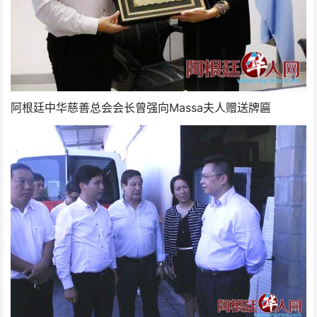
阿根廷中华慈善总会会长曾强向Massa夫人赠送牌匾