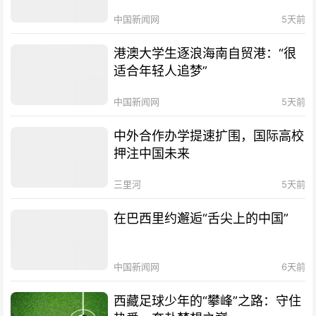
中国新闻网
5天前
港澳大学生逐浪海南自贸港：“很
适合年轻人追梦”
中国新闻网
5天前
中外合作办学提速扩围，国际高校
押注中国未来
三里河
5天前
在巴西里约邂逅“舌尖上的中国”
中国新闻网
6天前
西藏足球少年的“攀峰”之路：守住