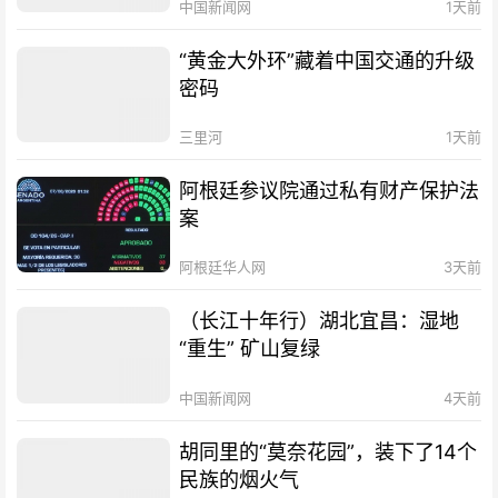
中国新闻网
1天前
“黄金大外环”藏着中国交通的升级
密码
三里河
1天前
阿根廷参议院通过私有财产保护法
案
阿根廷华人网
3天前
（长江十年行）湖北宜昌：湿地
“重生” 矿山复绿
中国新闻网
4天前
胡同里的“莫奈花园”，装下了14个
民族的烟火气