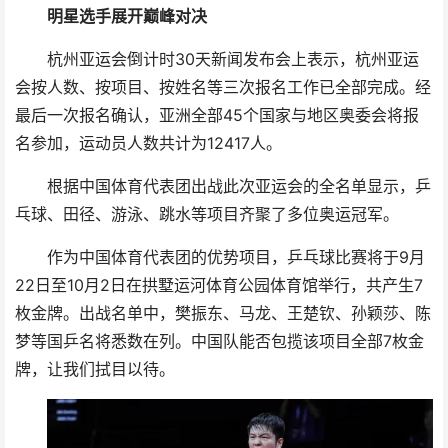
明星选手展开巅峰对决
杭州亚运会倒计时30天新闻发布会上表示，杭州亚运
会按人数、按项目、按姓名等三次报名工作已全部完成。经
最后一次报名确认，亚洲全部45个国家与地区奥委会将报
名参加，运动员人数共计为12417人。
根据中国体育代表团出战此次亚运会的全名单显示，乒
乓球、田径、游泳、跳水等项目齐聚了多位奥运冠军。
作为中国体育代表团的优势项目，乒乓球比赛将于9月
22日至10月2日在拱墅运河体育公园体育馆举行，共产生7
枚金牌。出战名单中，樊振东、马龙、王楚钦、孙颖莎、陈
梦等国乒名将悉数在列。中国队能否包揽该项目全部7枚金
牌，让我们拭目以待。