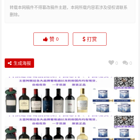
转载本网稿件不得篡改稿件主题，本网所载内容若涉及侵权请联系
删除。
赞
打赏
0
生成海报
0
0