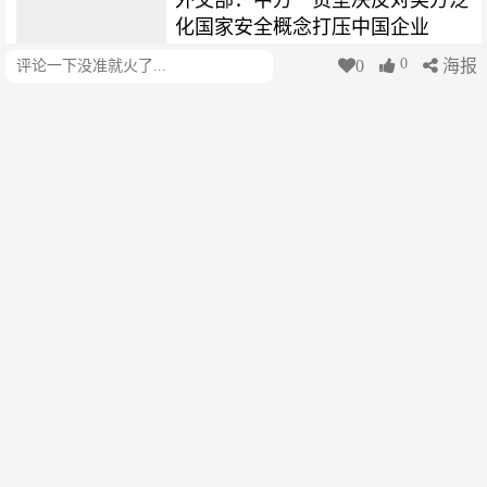
化国家安全概念打压中国企业
0
0
海报
评论
中国新闻网
1周前
谢锋：中美只有对话合作的责任，
没有冲突对抗的理由
中国新闻网
1周前
海内外侨界人士：发挥融通中外优
势 服务民族复兴伟业
中国新闻网
1周前
当越南姑娘“开”上中国地铁：一次
跨越山海的AI之约
中国新闻网
1周前