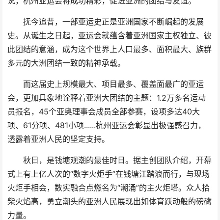
说，杭州亚运会将成功精彩，促进亚洲的团结与友谊。
抚今追昔，一部亚运史正是亚洲国家不断崛起的发展
史。从诞生之日起，亚运会就蕴含着亚洲国家主权独立、彼
此团结的意涵，成为这个世界上人口最多、面积最大、族群
多元的大洲团结一致的精神承载。
而这届史上规模最大、项目最多、覆盖面最广的亚运
会，更加具象地诠释着亚洲大团结的主题：1.2万多名运动
员报名，45个亚奥理事会成员全部参赛，设项多达40大
项、61分项、481小项......杭州亚运会彰显出极强感召力，
透露着亚洲人民的坚定支持。
秋日，是钱塘观潮的最佳时日。据主创团队介绍，开幕
式上有上亿人次的“数字火炬手”在钱塘江踏浪而行，与现场
火炬手相会，数实融合点燃名为“潮涌”的主火炬塔。众人拾
柴火焰高，勇立潮头的亚洲人民展现出如体育跃动般的磅礴
力量。