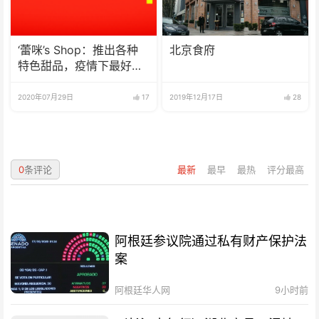
‘蕾咪’s Shop：推出各种
北京食府
特色甜品，疫情下最好的
选择
2020年07月29日
17
2019年12月17日
28
0
条评论
最新
最早
最热
评分最高
阿根廷参议院通过私有财产保护法
案
阿根廷华人网
9小时前