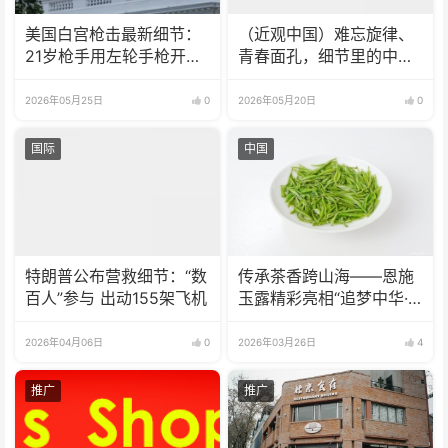
美国白宫枪击最新细节：
（近观中国）难忘旋律、
21岁枪手用左轮手枪开
青春面孔，细节里的中俄
枪，曾与特勤局发生冲突
元首会晤
2026年05月25日
0
2026年05月20日
0
国际
中国
特朗普公布营救细节：“数
传承茶香跨山海——恩施
百人”参与 出动155架飞机
玉露精彩亮相“追梦中华·
知音湖北”
2026年04月06日
0
2026年03月26日
4
推广
推广