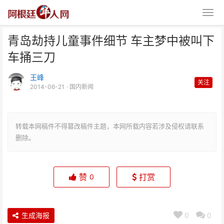
青岛劫持儿童事件细节 车主梦中被叫下
车捅三刀
王峰
关注
2014-06-21
· 国内新闻
青岛劫持儿童事件细节 车主梦中
转载本网稿件不得篡改稿件主题，本网所载内容若涉及侵权请联系
被叫下车捅三刀
删除。
赞
打赏
0
生成海报
0
0