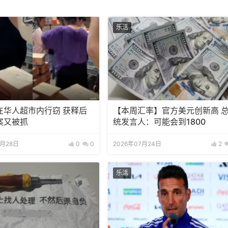
乐活
在华人超市内行窃 获释后
【本周汇率】官方美元创新高 
案又被抓
统发言人：可能会到1800
7月28日
0
0
2026年07月24日
2
乐活