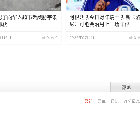
男子向华人超市丢威胁字条
阿根廷队今日对阵瑞士队 斯卡
抓获
尼：可能会沿用上一场阵容
7月16日
0
0
2026年07月11日
0
评论
最新
最早
最热
评分最高