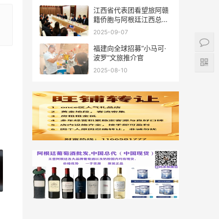
江西省代表团看望旅阿赣
籍侨胞与阿根廷江西总商
会座谈
2025-09-07
福建向全球招募“小马可·
波罗”文旅推介官
2025-08-10