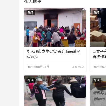
相关推荐
乐活
乐活
华人超市发生火灾 丢弃商品遭民
两女子
众疯抢
再次作
2026年08月04日
0
0
2026年0
乐活
乐活