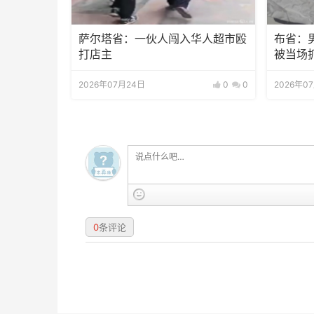
萨尔塔省：一伙人闯入华人超市殴
布省：
打店主
被当场
2026年07月24日
0
0
2026年0
0
条评论