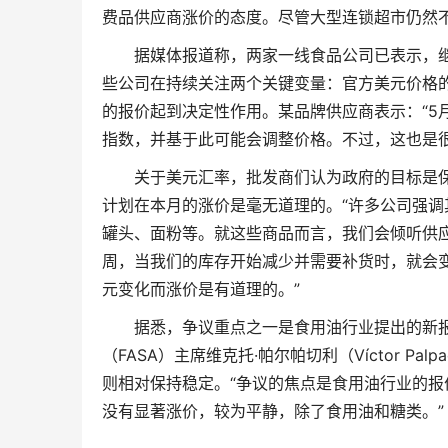
费品供应商涨价的态度。尽管大型连锁超市仍然
据媒体报道称，两家一线食品公司已表示，
些公司在持续关注两个关键变量：官方美元价格
的报价起到决定性作用。某品牌供应商表示：“5
指数，并基于此可能会调整价格。不过，这也是很
关于美元汇率，批发商们认为政府的目标是保
计划在本月的涨价是毫无道理的。“许多公司强
罐头、面粉等。就这些商品而言，我们会倾听供
周，当我们的库存开始减少并需要补货时，就会
元变化而涨价是有道理的。”
据悉，争议重点之一是食用油行业提出的新报
（FASA）主席维克托·帕尔帕切利（Víctor P
则相对保持稳定。“争议的焦点是食用油行业的
没有显著涨价，较为平静，除了食用油和糖类。”