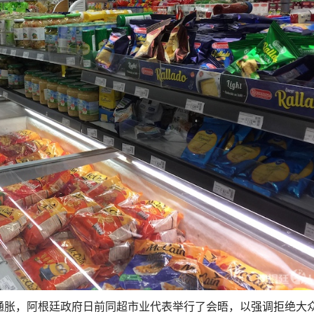
制通胀，阿根廷政府日前同超市业代表举行了会晤，以强调拒绝大