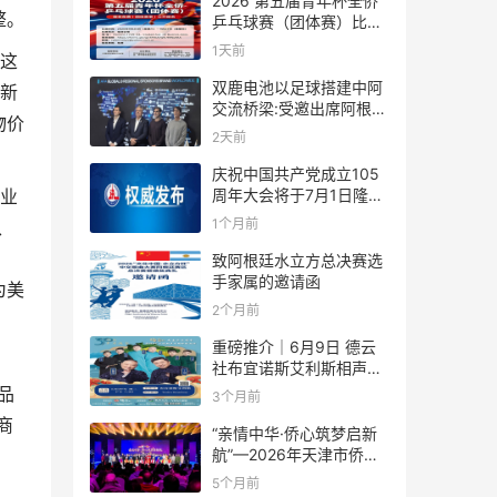
2026 第五届青年杯全侨
整。
乒乓球赛（团体赛）比赛
规则
1天前
。这
双鹿电池以足球搭建中阿
对新
交流桥梁:受邀出席阿根廷
物价
足协赞助商招待会！
2天前
庆祝中国共产党成立105
周年大会将于7月1日隆重
行业
举行
1个月前
、
致阿根廷水立方总决赛选
手家属的邀请函
为美
2个月前
重磅推介｜6月9日 德云
社布宜诺斯艾利斯相声专
场！国风曲艺邂逅南美风
品
3个月前
情，多元文化狂欢全城集
商
结！
“亲情中华·侨心筑梦启新
航”—2026年天津市侨界
新春联谊活动成功举办
5个月前