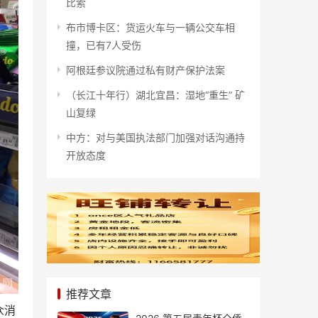
比索
布市博卡区：货运火车与一辆公交车相
撞，已有7人受伤
阿根廷参议院通过私有财产保护法案
（长江十年行）湖北宜昌：湿地“重生” 矿
山复绿
中方：对与美国执法部门加强对话沟通持
开放态度
推荐文章
众消