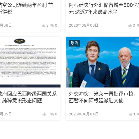
航空公司连续两年盈利 首
阿根廷央行外汇储备增至500亿
所得税
元 达近7年来最高水平
8月06日
3
0
2026年08月06日
0
乐活
政府回应巴西降级两国关系
外交冲突：米莱一再批评卢拉，
：纯粹意识形态问题
西暂不向阿根廷派驻大使
8月05日
1
0
2026年08月04日
1