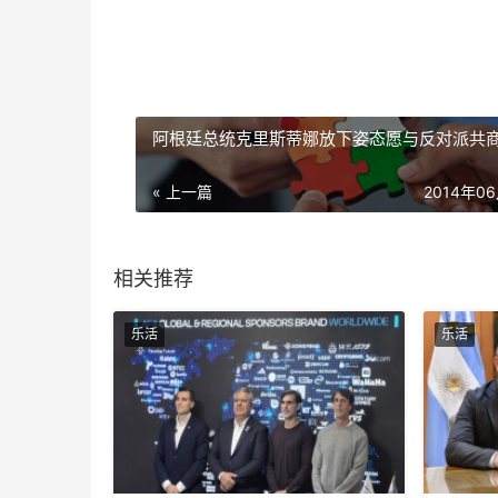
阿根廷总统克里斯蒂娜放下姿态愿与反对派共
« 上一篇
2014年0
相关推荐
乐活
乐活