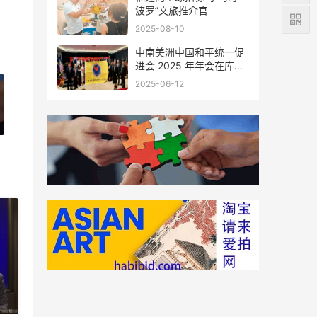
波罗”文旅推介官
2025-08-10
中南美洲中国和平统一促
进会 2025 年年会在库拉
索圆满举行，共绘反“独”
2025-06-12
促统宏伟蓝图