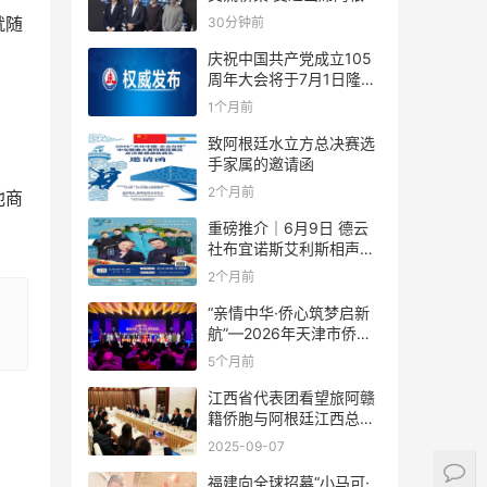
足协赞助商招待会！
就随
30分钟前
庆祝中国共产党成立105
周年大会将于7月1日隆重
举行
1个月前
致阿根廷水立方总决赛选
手家属的邀请函
2个月前
他商
重磅推介｜6月9日 德云
社布宜诺斯艾利斯相声专
场！国风曲艺邂逅南美风
2个月前
情，多元文化狂欢全城集
结！
“亲情中华·侨心筑梦启新
航”—2026年天津市侨界
新春联谊活动成功举办
5个月前
江西省代表团看望旅阿赣
籍侨胞与阿根廷江西总商
会座谈
2025-09-07
福建向全球招募“小马可·