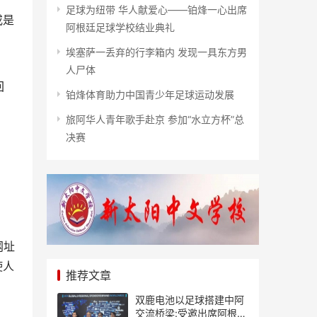
足球为纽带 华人献爱心——铂烽一心出席
或是
阿根廷足球学校结业典礼
埃塞萨一丢弃的行李箱内 发现一具东方男
人尸体
回
铂烽体育助力中国青少年足球运动发展
旅阿华人青年歌手赴京 参加“水立方杯”总
决赛
网址
使人
推荐文章
。
双鹿电池以足球搭建中阿
交流桥梁:受邀出席阿根廷