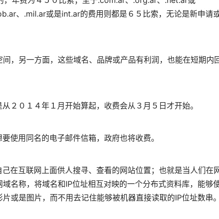
４５０比索；至于.com.ar、.org.ar、.net.ar或
ob.ar、.mil.ar或是int.ar的费用则都是６５比索，无论是新申请
入空间，另一方面，这些域名、品牌或产品有利润，也能在短期内
从２０１４年１月开始算起，收费会从３月５日才开始。
要使用同名的电子邮件信箱，政府也将收费。
己在互联网上面供人搜寻、查看的网站位置；也就是当人们在
域名称，将域名和IP位址相互对映的一个分布式资料库，能够
片或是图片，而不用去记住能够被机器直接读取的IP位址数串